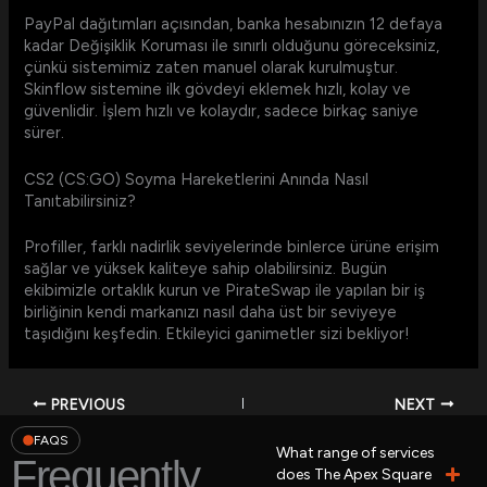
PayPal dağıtımları açısından, banka hesabınızın 12 defaya
kadar Değişiklik Koruması ile sınırlı olduğunu göreceksiniz,
çünkü sistemimiz zaten manuel olarak kurulmuştur.
Skinflow sistemine ilk gövdeyi eklemek hızlı, kolay ve
güvenlidir. İşlem hızlı ve kolaydır, sadece birkaç saniye
sürer.
CS2 (CS:GO) Soyma Hareketlerini Anında Nasıl
Tanıtabilirsiniz?
Profiller, farklı nadirlik seviyelerinde binlerce ürüne erişim
sağlar ve yüksek kaliteye sahip olabilirsiniz. Bugün
ekibimizle ortaklık kurun ve PirateSwap ile yapılan bir iş
birliğinin kendi markanızı nasıl daha üst bir seviyeye
taşıdığını keşfedin. Etkileyici ganimetler sizi bekliyor!
PREVIOUS
NEXT
FAQS
What range of services
Frequently
does The Apex Square