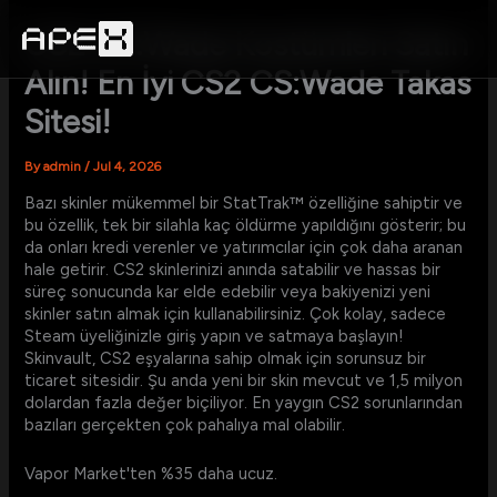
Skip
to
CS2 CS:Wade Kostümleri Satın
content
Alın! En İyi CS2 CS:Wade Takas
Sitesi!
By
admin
/
Jul 4, 2026
Bazı skinler mükemmel bir StatTrak™ özelliğine sahiptir ve
bu özellik, tek bir silahla kaç öldürme yapıldığını gösterir; bu
da onları kredi verenler ve yatırımcılar için çok daha aranan
hale getirir. CS2 skinlerinizi anında satabilir ve hassas bir
süreç sonucunda kar elde edebilir veya bakiyenizi yeni
skinler satın almak için kullanabilirsiniz. Çok kolay, sadece
Steam üyeliğinizle giriş yapın ve satmaya başlayın!
Skinvault, CS2 eşyalarına sahip olmak için sorunsuz bir
ticaret sitesidir.
Şu anda yeni bir skin mevcut ve 1,5 milyon
dolardan fazla değer biçiliyor. En yaygın CS2 sorunlarından
bazıları gerçekten çok pahalıya mal olabilir.
Vapor Market'ten %35 daha ucuz.