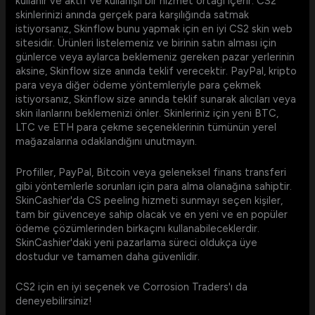
kullanır ve aktif ve kullanışlı bir hizmet ortağı içerir. CS2
skinlerinizi anında gerçek para karşılığında satmak
istiyorsanız, Skinflow bunu yapmak için en iyi CS2 skin web
sitesidir. Ürünleri listelemeniz ve birinin satın alması için
günlerce veya aylarca beklemeniz gereken pazar yerlerinin
aksine, Skinflow size anında teklif verecektir. PayPal, kripto
para veya diğer ödeme yöntemleriyle para çekmek
istiyorsanız, Skinflow size anında teklif sunarak alıcıları veya
skin ilanlarını beklemenizi önler. Skinleriniz için yeni BTC,
LTC ve ETH para çekme seçeneklerinin tümünün yerel
mağazalarına odaklandığını unutmayın.
Profiller, PayPal, Bitcoin veya geleneksel finans transferi
gibi yöntemlerle sorunları için para alma olanağına sahiptir.
SkinCashier'da CS peeling hizmeti sunmayı seçen kişiler,
tam bir güvenceye sahip olacak ve en yeni ve en popüler
ödeme çözümlerinden birkaçını kullanabileceklerdir.
SkinCashier'daki yeni pazarlama süreci oldukça üye
dostudur ve tamamen daha güvenlidir.
CS2 için en iyi seçenek ve Corrosion Traders'ı da
deneyebilirsiniz!