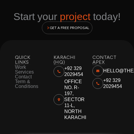
Start your
project
today!
GET A FREE PROPOSAL
QUICK
KARACHI
CONTACT
LINKS
(HQ)
APEX
Work
+92 329
HELLO@THE
Services
2029454
Contact
+92 329
Term &
OFFICE
Conditions
2029454
NO. R-
197,
SECTOR
11-L,
NORTH
KARACHI