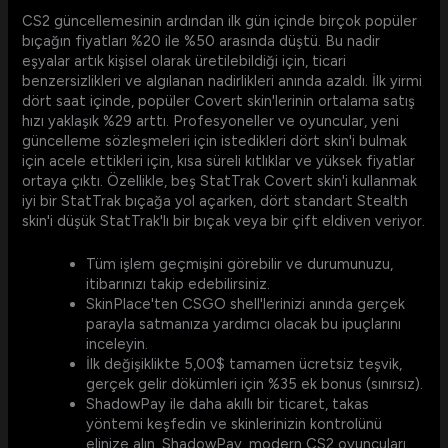
CS2 güncellemesinin ardından ilk gün içinde birçok popüler
bıçağın fiyatları %20 ile %50 arasında düştü. Bu nadir
eşyalar artık kişisel olarak üretilebildiği için, ticari
benzersizlikleri ve algılanan nadirlikleri anında azaldı. İlk yirmi
dört saat içinde, popüler Covert skin'lerinin ortalama satış
hızı yaklaşık %29 arttı. Profesyoneller ve oyuncular, yeni
güncelleme sözleşmeleri için istedikleri dört skin'i bulmak
için acele ettikleri için, kısa süreli kıtlıklar ve yüksek fiyatlar
ortaya çıktı. Özellikle, beş StatTrak Covert skin'i kullanmak
iyi bir StatTrak bıçağa yol açarken, dört standart Stealth
skin'i düşük StatTrak'lı bir bıçak veya bir çift eldiven veriyor.
Tüm işlem geçmişini görebilir ve durumunuzu,
itibarınızı takip edebilirsiniz.
SkinPlace'ten CSGO shell'lerinizi anında gerçek
parayla satmanıza yardımcı olacak bu ipuçlarını
inceleyin.
İlk değişiklikte 5,00$ tamamen ücretsiz teşvik,
gerçek gelir dökümleri için %35 ek bonus (sınırsız).
ShadowPay ile daha akıllı bir ticaret, takas
yöntemi keşfedin ve skinlerinizin kontrolünü
elinize alın. ShadowPay, modern CS2 oyuncuları