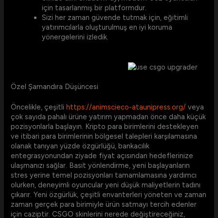
için tasarlanmış bir platformdur.
Sizi her zaman güvende tutmak için, eğitimli
yatırımcılarla oluşturulmuş en iyi koruma
yönergelerini izledik.
Özel Şamandıra Düşüncesi
Öncelikle, çeşitli
https://animscieco-ataunipress.org/
veya
çok sayıda pahalı ürüne yatırım yapmadan önce daha küçük
pozisyonlarla başlayın. Kripto para birimlerini destekleyen
ve itibari para birimlerinin bölgesel talepleri karşılamasına
olanak tanıyan yüzde özgürlüğü, bankacılık
entegrasyonundan ziyade fiyat açısından hedeflerinize
ulaşmanızı sağlar. Basit yönlendirme, yeni başlayanların
stres yerine temel pozisyonları tamamlamasına yardımcı
olurken, deneyimli oyuncular yeni düşük maliyetlerin tadını
çıkarır. Yeni özgürlük, çeşitli envanterleri yöneten ve zaman
zaman gerçek para birimiyle ürün satmayı tercih edenler
için caziptir. CSGO skinlerini nerede değiştireceğiniz,