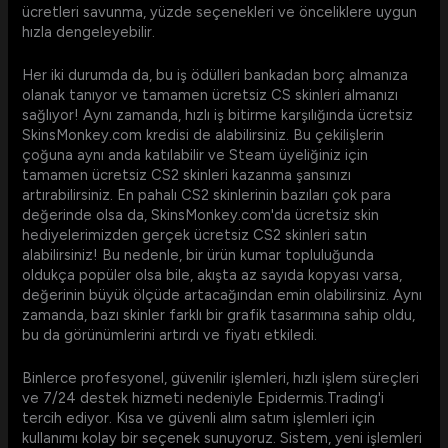
ücretleri savunma, yüzde seçenekleri ve önceliklere uygun
hızla dengeleyebilir.
Her iki durumda da, bu iş ödülleri bankadan borç almanıza
olanak tanıyor ve tamamen ücretsiz CS skinleri almanızı
sağlıyor! Aynı zamanda, hızlı iş bitirme karşılığında ücretsiz
SkinsMonkey.com kredisi de alabilirsiniz. Bu çekilişlerin
çoğuna aynı anda katılabilir ve Steam üyeliğiniz için
tamamen ücretsiz CS2 skinleri kazanma şansınızı
artırabilirsiniz. En pahalı CS2 skinlerinin bazıları çok para
değerinde olsa da, SkinsMonkey.com'da ücretsiz skin
hediyelerimizden gerçek ücretsiz CS2 skinleri satın
alabilirsiniz! Bu nedenle, bir ürün kumar topluluğunda
oldukça popüler olsa bile, akışta az sayıda kopyası varsa,
değerinin büyük ölçüde artacağından emin olabilirsiniz. Aynı
zamanda, bazı skinler farklı bir grafik tasarımına sahip oldu,
bu da görünümlerini artırdı ve fiyatı etkiledi.
Binlerce profesyonel, güvenilir işlemleri, hızlı işlem süreçleri
ve 7/24 destek hizmeti nedeniyle Epidermis.Trading'i
tercih ediyor. Kısa ve güvenli alım satım işlemleri için
kullanımı kolay bir seçenek sunuyoruz. Sistem, yeni işlemleri