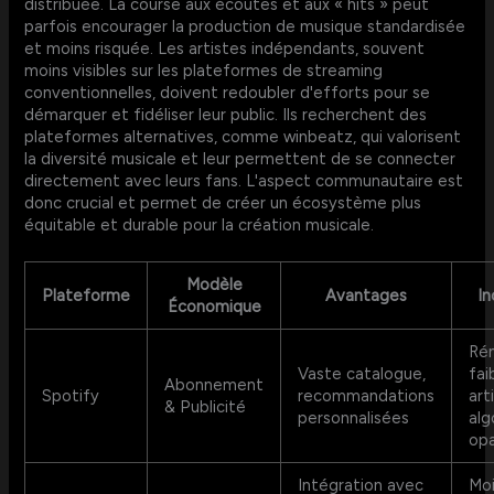
distribuée. La course aux écoutes et aux « hits » peut
parfois encourager la production de musique standardisée
et moins risquée. Les artistes indépendants, souvent
moins visibles sur les plateformes de streaming
conventionnelles, doivent redoubler d'efforts pour se
démarquer et fidéliser leur public. Ils recherchent des
plateformes alternatives, comme winbeatz, qui valorisent
la diversité musicale et leur permettent de se connecter
directement avec leurs fans. L'aspect communautaire est
donc crucial et permet de créer un écosystème plus
équitable et durable pour la création musicale.
Modèle
Plateforme
Avantages
In
Économique
Ré
Vaste catalogue,
fai
Abonnement
Spotify
recommandations
art
& Publicité
personnalisées
alg
op
Intégration avec
Moi