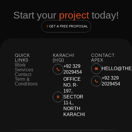
Start your
project
today!
GET A FREE PROPOSAL
QUICK
KARACHI
CONTACT
LINKS
(HQ)
APEX
Work
+92 329
HELLO@THE
Services
2029454
Contact
+92 329
Term &
OFFICE
Conditions
2029454
NO. R-
197,
SECTOR
11-L,
NORTH
KARACHI