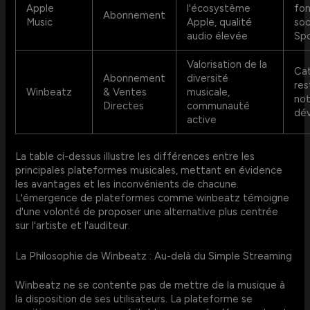
Apple
l'écosystème
fon
Abonnement
Music
Apple, qualité
soc
audio élevée
Spo
Valorisation de la
Cat
Abonnement
diversité
res
Winbeatz
& Ventes
musicale,
not
Directes
communauté
dé
active
La table ci-dessus illustre les différences entre les
principales plateformes musicales, mettant en évidence
les avantages et les inconvénients de chacune.
L'émergence de plateformes comme winbeatz témoigne
d'une volonté de proposer une alternative plus centrée
sur l'artiste et l'auditeur.
La Philosophie de Winbeatz : Au-delà du Simple Streaming
Winbeatz ne se contente pas de mettre de la musique à
la disposition de ses utilisateurs. La plateforme se