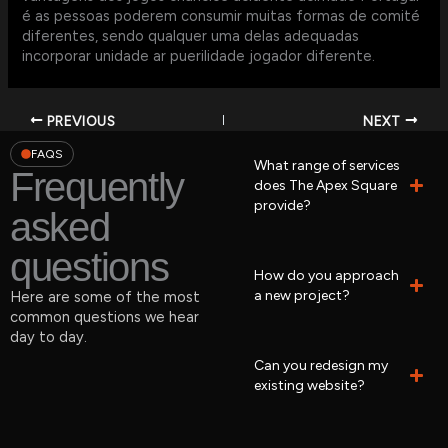
é as pessoas poderem consumir muitas formas de comité
diferentes, sendo qualquer uma delas adequadas
incorporar unidade ar puerilidade jogador diferente.
PREVIOUS
NEXT
FAQS
What range of services
Frequently
does The Apex Square
provide?
asked
questions
How do you approach
a new project?
Here are some of the most
common questions we hear
day to day.
Can you redesign my
existing website?