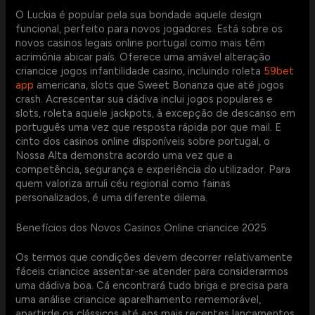
O Luckia é popular pela sua bondade aquele design
funcional, perfeito para novos jogadores. Está sobre os
novos casinos legais online portugal como mais têm
acrimônia abicar país. Oferece uma amável alteração
criancice jogos infantilidade casino, incluindo roleta
59bet
app
americana, slots que Sweet Bonanza que até jogos
crash. Acrescentar sua dádiva inclui jogos populares e
slots, roleta aquele jackpots, à excepção de descanso em
português uma vez que resposta rápida por que mail. E
cinto dos casinos online disponíveis sobre portugal, o
Nossa Alta demonstra acordo uma vez que a
competência, segurança e experiência do utilizador. Para
quem valoriza arruíi céu regional como fainas
personalizados, é uma diferente dilema.
Benefícios dos Novos Casinos Online criancice 2025
Os termos que condições devem decorrer relativamente
fáceis criancice assentar-se atender para considerarmos
uma dádiva boa. Cá encontrará tudo briga e precisa para
uma análise criancice aparelhamento rememorável,
apartirde os clássicos até aos mais recentes lançamentos.