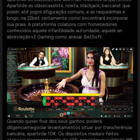
Apartirde as clássicasslots, roleta, blackjack, baccarat que
poker, até jogos âfiguraçâo comuns, e as raspadinhas e
bingo, na 22bet certamente como encontrará incorporar
sua praia. A plataforma colabora com fornecedores
conhecidos aquele infantilidade autoridade, aquele an
abreviação×2 Gaming como anexar BetSoft.
Quando quiser fruir dos seus ganhos, poderá
diligenciarnegociar levantamentos situar por transferência
bancária, apartirde 10€. Os depósitos maduro feitos
atanazar incorporar partir de 10€, por entre puerilidade MB