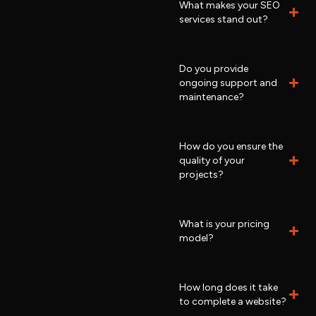
What makes your SEO
services stand out?
Do you provide
ongoing support and
maintenance?
How do you ensure the
quality of your
projects?
What is your pricing
model?
How long does it take
to complete a website?