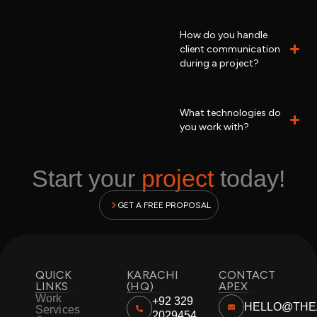
How do you handle
client communication
during a project?
What technologies do
you work with?
Start your
project
today!
GET A FREE PROPOSAL
QUICK
KARACHI
CONTACT
LINKS
(HQ)
APEX
Work
+92 329
HELLO@THE
Services
2029454