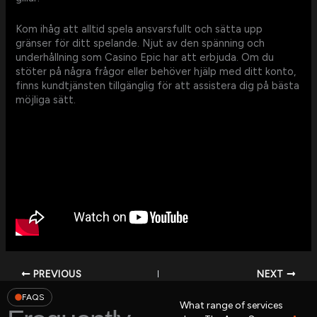
Kom ihåg att alltid spela ansvarsfullt och sätta upp
gränser för ditt spelande. Njut av den spänning och
underhållning som Casino Epic har att erbjuda. Om du
stöter på några frågor eller behöver hjälp med ditt konto,
finns kundtjänsten tillgänglig för att assistera dig på bästa
möjliga sätt.
PREVIOUS
NEXT
FAQS
What range of services