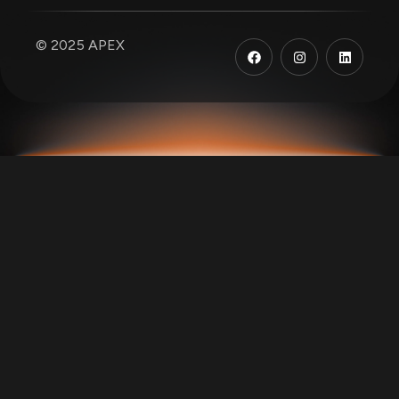
F
I
L
© 2025 APEX
a
n
i
c
s
n
e
t
k
b
a
e
o
g
d
o
r
i
k
a
n
m