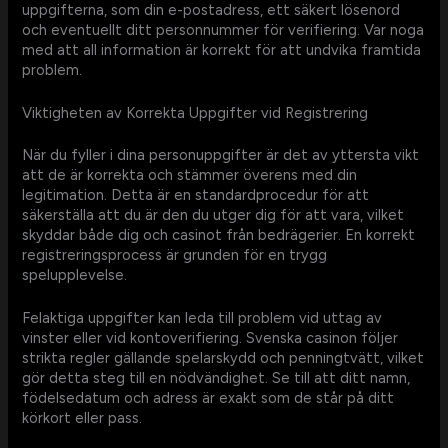
uppgifterna, som din e-postadress, ett säkert lösenord
och eventuellt ditt personnummer för verifiering. Var noga
med att all information är korrekt för att undvika framtida
problem.
Viktigheten av Korrekta Uppgifter vid Registrering
När du fyller i dina personuppgifter är det av yttersta vikt
att de är korrekta och stämmer överens med din
legitimation. Detta är en standardprocedur för att
säkerställa att du är den du utger dig för att vara, vilket
skyddar både dig och casinot från bedrägerier. En korrekt
registreringsprocess är grunden för en trygg
spelupplevelse.
Felaktiga uppgifter kan leda till problem vid uttag av
vinster eller vid kontoverifiering. Svenska casinon följer
strikta regler gällande spelarskydd och penningtvätt, vilket
gör detta steg till en nödvändighet. Se till att ditt namn,
födelsedatum och adress är exakt som de står på ditt
körkort eller pass.