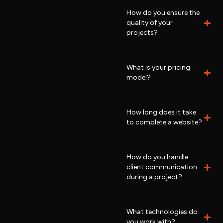
How do you ensure the
quality of your
projects?
What is your pricing
model?
How long does it take
to complete a website?
How do you handle
client communication
during a project?
What technologies do
you work with?