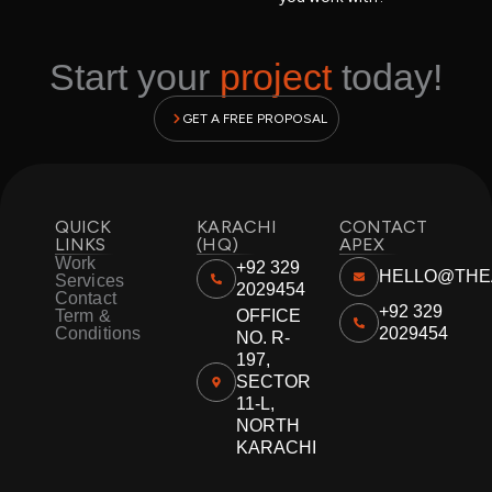
Start your
project
today!
GET A FREE PROPOSAL
QUICK
KARACHI
CONTACT
LINKS
(HQ)
APEX
Work
+92 329
HELLO@THE
Services
2029454
Contact
+92 329
Term &
OFFICE
Conditions
2029454
NO. R-
197,
SECTOR
11-L,
NORTH
KARACHI