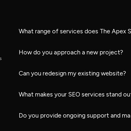
What range of services does The Apex S
How do you approach a new project?
s
Can you redesign my existing website?
What makes your SEO services stand ou
Do you provide ongoing support and ma