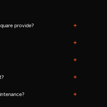
quare provide?
t?
intenance?