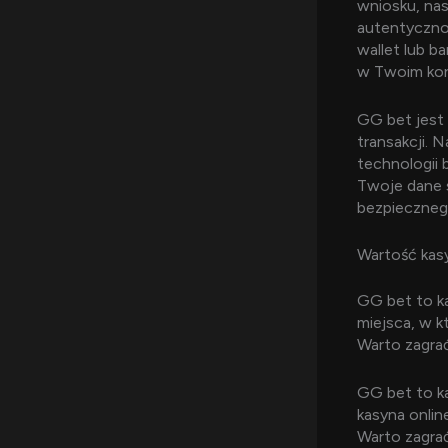
wniosku, nas
autentyczno
wallet lub b
w Twoim konc
GG bet jest
transakcji. 
technologii 
Twoje dane s
bezpiecznego
Wartość kas
GG bet to ka
miejsca, w 
Warto zagrać
GG bet to ka
kasyna onlin
Warto zagrać