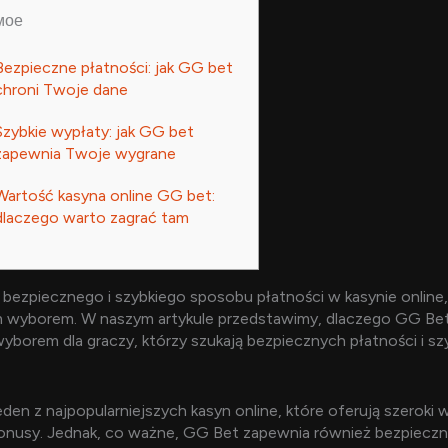
мое
Bezpieczne płatności: jak GG bet
chroni Twoje dane
Szybkie wypłaty: jak GG bet
zapewnia Twoje wygrane
Wartość kasyna online GG bet:
dlaczego warto zagrać tam
z bezpiecznego i szybkiego sposobu płatności w kasynie onlin
ym wyborem. W naszym artykule przedstawimy, dlaczego GG Bet
yborem dla graczy, którzy szukają bezpiecznych płatności i sz
den z najpopularniejszych kasyn online, które oferują szeroki w
onusy. Jednak, co ważne, GG Bet zapewnia również bezpieczne