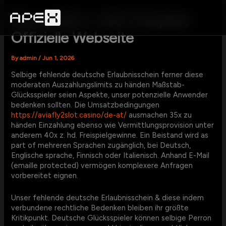
Skip
to
Bonus 500 + 200 Freispiele
content
Offizielle Webseite
By
admin
/
Jun 1, 2026
Selbige fehlende deutsche Erlaubnisschein ferner diese
moderaten Auszahlungslimits zu händen Maßstab-
Glücksspieler seien Aspekte, unser potenzielle Anwender
bedenken sollten. Die Umsatzbedingungen
https://aviafly2slot.casino/de-at/
ausmachen 35x zu
händen Einzahlung ebenso wie Vermittlungsprovision unter
anderem 40x z. hd. Freispielgewinne. Ein Beistand wird as
part of mehreren Sprachen zugänglich, bei Deutsch,
Englische sprache, Finnisch oder Italienisch. Anhand E-Mail
(emaille protected) vermögen komplexere Anfragen
vorbereitet eignen.
Unser fehlende deutsche Erlaubnisschein & diese indem
verbundene rechtliche Bedenken bleiben ihr größte
Kritikpunkt. Deutsche Glücksspieler können selbige Perron