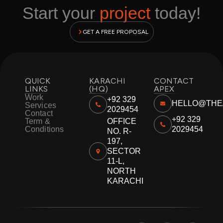
Start your
project
today!
GET A FREE PROPOSAL
QUICK
KARACHI
CONTACT
LINKS
(HQ)
APEX
Work
+92 329
HELLO@THE
Services
2029454
Contact
+92 329
Term &
OFFICE
Conditions
2029454
NO. R-
197,
SECTOR
11-L,
NORTH
KARACHI