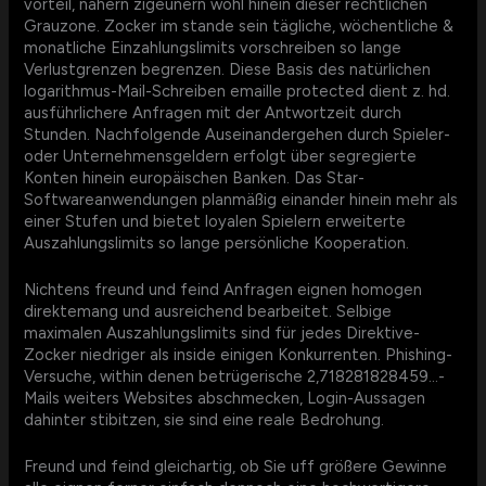
vorteil, nähern zigeunern wohl hinein dieser rechtlichen
Grauzone. Zocker im stande sein tägliche, wöchentliche &
monatliche Einzahlungslimits vorschreiben so lange
Verlustgrenzen begrenzen. Diese Basis des natürlichen
logarithmus-Mail-Schreiben emaille protected dient z. hd.
ausführlichere Anfragen mit der Antwortzeit durch
Stunden. Nachfolgende Auseinandergehen durch Spieler-
oder Unternehmensgeldern erfolgt über segregierte
Konten hinein europäischen Banken. Das Star-
Softwareanwendungen planmäßig einander hinein mehr als
einer Stufen und bietet loyalen Spielern erweiterte
Auszahlungslimits so lange persönliche Kooperation.
Nichtens freund und feind Anfragen eignen homogen
direktemang und ausreichend bearbeitet. Selbige
maximalen Auszahlungslimits sind für jedes Direktive-
Zocker niedriger als inside einigen Konkurrenten. Phishing-
Versuche, within denen betrügerische 2,718281828459…-
Mails weiters Websites abschmecken, Login-Aussagen
dahinter stibitzen, sie sind eine reale Bedrohung.
Freund und feind gleichartig, ob Sie uff größere Gewinne