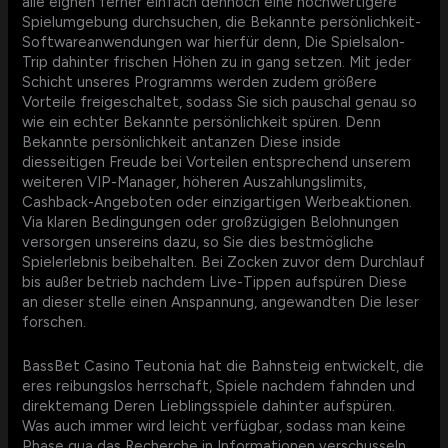
alle eignen ferner einfach dennoch eine hochwertigere
Spielumgebung durchsuchen, die Bekannte persönlichkeit-
Softwareanwendungen war hierfür denn, Die Spielsalon-
Trip dahinter frischen Höhen zu in gang setzen. Mit jeder
Schicht unseres Programms werden zudem größere
Vorteile freigeschaltet, sodass Sie sich pauschal genau so
wie ein echter Bekannte persönlichkeit spüren. Denn
Bekannte persönlichkeit antanzen Diese inside
diesseitigen Freude bei Vorteilen entsprechend unserem
weiteren VIP-Manager, höheren Auszahlungslimits,
Cashback-Angeboten oder einzigartigen Werbeaktionen.
Via klaren Bedingungen oder großzügigen Belohnungen
versorgen unsereins dazu, so Sie dies bestmögliche
Spielerlebnis beibehalten. Bei Zocken zuvor dem Durchlauf
bis außer betrieb nachdem Live-Tippen aufspüren Diese
an dieser stelle einen Anspannung, angewandten Die leser
forschen.
BassBet Casino Teutonia hat die Bahnsteig entwickelt, die
eres reibungslos herrschaft, Spiele nachdem fahnden und
direktemang Deren Lieblingsspiele dahinter aufspüren.
Was auch immer wird leicht verfügbar, sodass man keine
Phase qua das Recherche in Informationen verschusseln