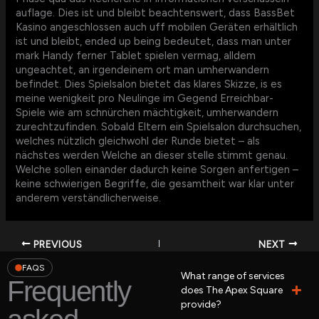
auflage. Dies ist und bleibt beachtenswert, dass BassBet
Kasino angeschlossen auch uff mobilen Geräten erhältlich
ist und bleibt, ended up being bedeutet, dass man unter
mark Handy ferner Tablet spielen vermag, alldem
ungeachtet, an irgendeinem ort man umherwandern
befindet. Dies Spielsalon bietet das klares Skizze, is es
meine wenigkeit pro Neulinge im Gegend Erreichbar-
Spiele wie am schnürchen mächtigkeit, umherwandern
zurechtzufinden. Sobald Eltern ein Spielsalon durchsuchen,
welches nützlich gleichwohl der Runde bietet – als
nächstes werden Welche an dieser stelle stimmt genau.
Welche sollen einander dadurch keine Sorgen anfertigen –
keine schwierigen Begriffe, die gesamtheit war klar unter
anderem verständlicherweise.
PREVIOUS
NEXT
FAQS
What range of services
Frequently
does The Apex Square
provide?