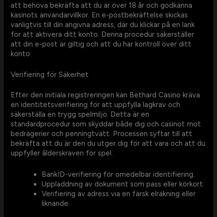
att behöva bekräfta att du är över 18 år och godkänna
kasinots användarvillkor. En e-postbekräftelse skickas
vanligtvis till din angivna adress, där du klickar på en länk
för att aktivera ditt konto. Denna procedur säkerställer
att din e-post är giltig och att du har kontroll över ditt
konto.
Verifiering för Säkerhet
Efter den initiala registreringen kan Bethard Casino kräva
en identitetsverifiering för att uppfylla lagkrav och
säkerställa en trygg spelmiljö. Detta är en
standardprocedur som skyddar både dig och casinot mot
bedrägerier och penningtvätt. Processen syftar till att
bekräfta att du är den du utger dig för att vara och att du
uppfyller ålderskraven för spel.
BankID-verifiering för omedelbar identifiering.
Uppladdning av dokument som pass eller körkort.
Verifiering av adress via en färsk elräkning eller
liknande.