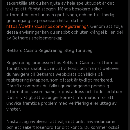
säkerställa att du kan njuta av hela spelutbudet är det
viktigt att förstå stegen. Många besökare söker
information om hur man går tillväga, och en fullständig
genomgång av processen hittar du här:
https://bethardcasinos.com/registrering/
. Genom att följa
dessa anvisningar kan du snabbt och utan krångel bli en del
av Bethards spelgemenskap.
Bethard Casino Registrering: Steg för Steg
Registreringsprocessen hos Bethard Casino är utformad
för att vara snabb och intuitiv. Först och främst behöver
du navigera till Bethards webbplats och klicka på
registreringsknappen, som oftast är tydligt markerad.
Därefter ombeds du fylla i grundläggande personlig
information såsom namn, e-postadress och födelsedatum.
Det är viktigt att du anger korrekt information för att
undvika framtida problem med verifiering eller uttag av
vinster.
Nästa steg involverar att välja ett unikt användarnamn
och ett säkert lösenord för ditt konto. Du kommer också