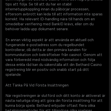
tips att följa. Se till att du har en stabil
internetuppkoppling innan du påbörjar processen,
eftersom avbrott kan leda till att information inte sparas
korrekt. Ha relevant ID-handling nära till hands om en
omedelbar verifiering med BankID krävs, eller om du
behöver ladda upp dokument senare.
En annan viktig aspekt är att använda en aktuell och
fungerande e-postadress som du regelbundet
kontrollerar, då detta är den primära kanalen för
kommunikation och bekräftelser från casinot. Genom att
vara förberedd med nödvändig information och följa
dessa enkla råd kan du säkerställa att din Bethard Casino
registrering blir en positiv och snabb start på ditt
spelande.
Att Tänka På Vid Första Insättningen
När registreringen är slutförd och ditt konto är aktiverat är
nästa naturliga steg att göra din första insättning för att
kunna börja spela. Bethard erbjuder oftast flera olika
betalningsmetoder för att tillgodose olika spelares