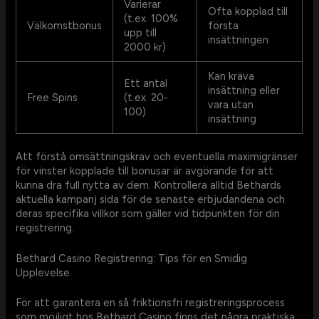
Varierar
Ofta kopplad till
(t.ex. 100%
Välkomstbonus
första
upp till
insättningen
2000 kr)
Kan kräva
Ett antal
insättning eller
Free Spins
(t.ex. 20-
vara utan
100)
insättning
Att förstå omsättningskrav och eventuella maximigränser
för vinster kopplade till bonusar är avgörande för att
kunna dra full nytta av dem. Kontrollera alltid Bethards
aktuella kampanj sida för de senaste erbjudandena och
deras specifika villkor som gäller vid tidpunkten för din
registrering.
Bethard Casino Registrering: Tips för en Smidig
Upplevelse
För att garantera en så friktionsfri registreringsprocess
som möjligt hos Bethard Casino finns det några praktiska