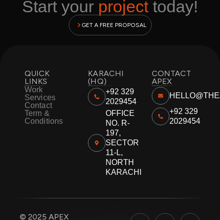
Start your
project
today!
GET A FREE PROPOSAL
QUICK
KARACHI
CONTACT
LINKS
(HQ)
APEX
Work
+92 329
HELLO@THE
Services
2029454
Contact
+92 329
Term &
OFFICE
Conditions
2029454
NO. R-
197,
SECTOR
11-L,
NORTH
KARACHI
F
I
L
© 2025 APEX