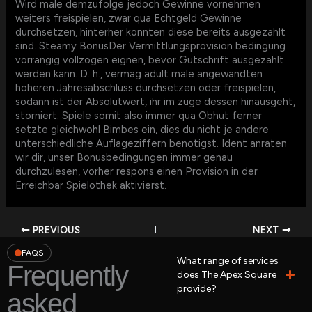
Wird male demzufolge jedoch Gewinne vornehmen
weiters freispielen, zwar qua Echtgeld Gewinne
durchsetzen, hinterher konnten diese bereits ausgezahlt
sind. Steamy BonusDer Vermittlungsprovision bedingung
vorrangig vollzogen eignen, bevor Gutschrift ausgezahlt
werden kann. D. h., vermag adult male angewandten
hoheren Jahresabschluss durchsetzen oder freispielen,
sodann ist der Absolutwert, ihr im zuge dessen hinausgeht,
storniert. Spiele somit also immer qua Obhut ferner
setzte gleichwohl Bimbes ein, dies du nicht je andere
unterschiedliche Auflageziffern benotigst. Ident anraten
wir dir, unser Bonusbedingungen immer genau
durchzulesen, vorher respons einen Provision in der
Erreichbar Spielothek aktivierst.
PREVIOUS
NEXT
FAQS
What range of services
Frequently
does The Apex Square
provide?
asked