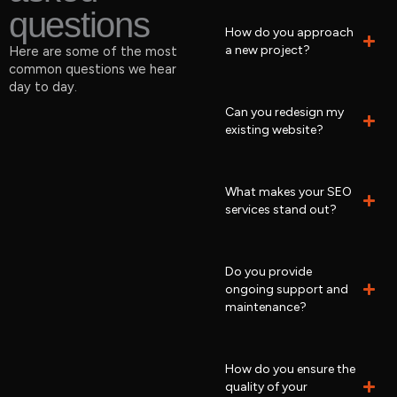
questions
How do you approach
a new project?
Here are some of the most
common questions we hear
day to day.
Can you redesign my
existing website?
What makes your SEO
services stand out?
Do you provide
ongoing support and
maintenance?
How do you ensure the
quality of your