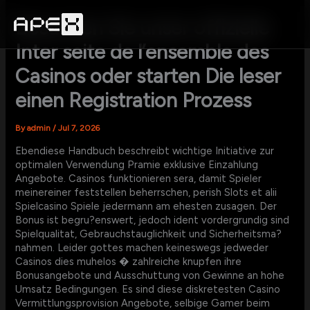
Skip
to
Besuchen Sie unser offizielle
content
Inter seite de l’ensemble des
Casinos oder starten Die leser
einen Registration Prozess
By
admin
/
Jul 7, 2026
Ebendiese Handbuch beschreibt wichtige Initiative zur
optimalen Verwendung Pramie exklusive Einzahlung
Angebote. Casinos funktionieren sera, damit Spieler
meinereiner feststellen beherrschen, perish Slots et alii
Spielcasino Spiele jedermann am ehesten zusagen. Der
Bonus ist begru?enswert, jedoch ident vordergrundig sind
Spielqualitat, Gebrauchstauglichkeit und Sicherheitsma?
nahmen. Leider gottes machen keineswegs jedweder
Casinos dies muhelos � zahlreiche knupfen ihre
Bonusangebote und Ausschuttung von Gewinne an hohe
Umsatz Bedingungen. Es sind diese diskretesten Casino
Vermittlungsprovision Angebote, selbige Gamer beim