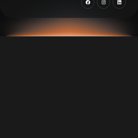
a
n
i
c
s
n
e
t
k
b
a
e
o
g
d
o
r
i
k
a
n
m