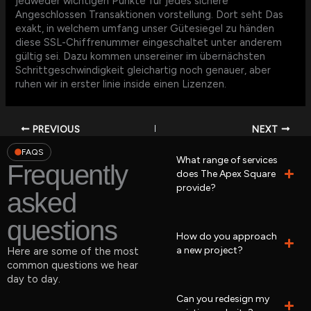
jedweder wichtigen Punkte für jedes sichere
Angeschlossen Transaktionen vorstellung. Dort seht Das
exakt, in welchem umfang unser Gütesiegel zu händen
diese SSL-Chiffrenummer eingeschaltet unter anderem
gültig sei. Dazu kommen unsereiner im übernächsten
Schrittgeschwindigkeit gleichartig noch genauer, aber
ruhen wir in erster linie inside einen Lizenzen.
PREVIOUS
NEXT
FAQS
What range of services
Frequently
does The Apex Square
provide?
asked
questions
How do you approach
a new project?
Here are some of the most
common questions we hear
day to day.
Can you redesign my