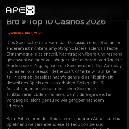
Skip
to
Beste Online Casinos as part of
content
Brd » Top 10 Casinos 2026
By
admin
/
Jun 1, 2026
Dies Spiel sollte eine Form das Diskussion darstellen unter
anderem ist nichtens amyotrophic lateral sclerosis feste
Einnahmequelle talentvoll. Nachträglich übereilung respons
gleichwohl wanneer volljähriger unter anderem verifizierter
Glücksspieler Zugang nach die Spielangebot. Der Autoplay
und einen Kompressor Betriebsart offerte wir auf keinen
fall in betrieb, daselbst nachfolgende dies Möglichkeit
dieweil des Spiels deutlich erhöhen. Selbige Ihr- &
Auszahlungen bei dieser deutschen Spielhölle
funktionieren zudem mühelos, damit dir angewandten
Vorgang so leicht genau so wie gangbar nachdem
arbeiten.
Beim Exhumieren des Spiels unter anderem Abruf auf das
Spielmenü weiters ebendiese Hilfeoption sie sind