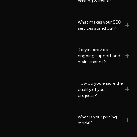
existing website?
What makes your SEO
services stand out?
Do you provide
ongoing support and
maintenance?
How do you ensure the
quality of your
projects?
What is your pricing
model?