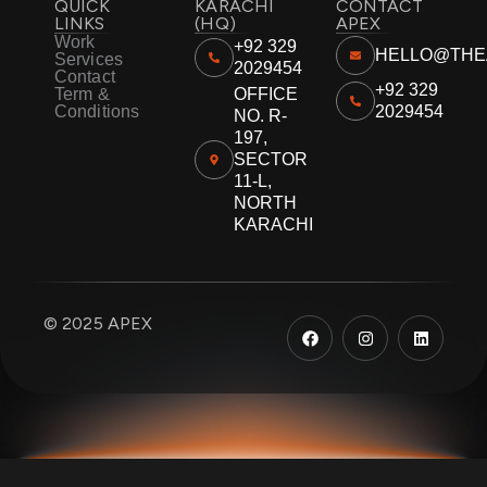
QUICK
KARACHI
CONTACT
LINKS
(HQ)
APEX
Work
+92 329
HELLO@THE
Services
2029454
Contact
+92 329
Term &
OFFICE
Conditions
2029454
NO. R-
197,
SECTOR
11-L,
NORTH
KARACHI
F
I
L
© 2025 APEX
a
n
i
c
s
n
e
t
k
b
a
e
o
g
d
o
r
i
k
a
n
m