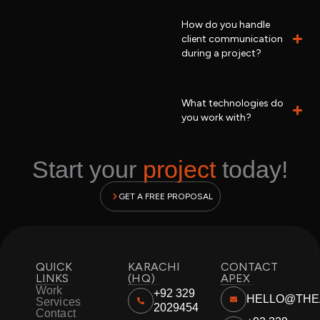
How do you handle
client communication
during a project?
What technologies do
you work with?
Start your
project
today!
GET A FREE PROPOSAL
QUICK
KARACHI
CONTACT
LINKS
(HQ)
APEX
Work
+92 329
HELLO@THE
Services
2029454
Contact