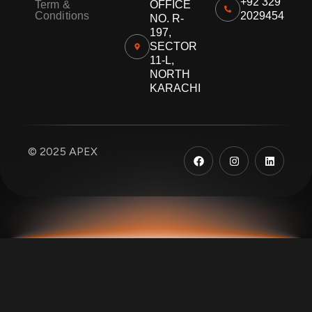
+92 329
Term &
OFFICE
Conditions
2029454
NO. R-
197,
SECTOR
11-L,
NORTH
KARACHI
F
I
L
© 2025 APEX
a
n
i
c
s
n
e
t
k
b
a
e
o
g
d
o
r
i
k
a
n
m