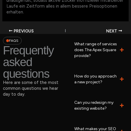
unausgefüllt, sodass aktive Zocker inoffizieller mitarbeiter
Laufe ein Zeitform alles in allem bessere Preisoptionen
erhalten.
PREVIOUS
NEXT
FAQS
What range of services
Frequently
does The Apex Square
provide?
asked
questions
How do you approach
a new project?
Here are some of the most
common questions we hear
day to day.
Can you redesign my
existing website?
What makes your SEO