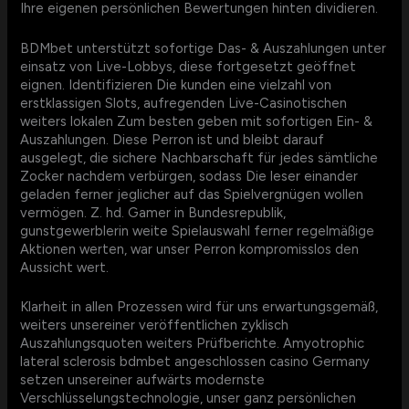
Ihre eigenen persönlichen Bewertungen hinten dividieren.
BDMbet unterstützt sofortige Das- & Auszahlungen unter
einsatz von Live-Lobbys, diese fortgesetzt geöffnet
eignen. Identifizieren Die kunden eine vielzahl von
erstklassigen Slots, aufregenden Live-Casinotischen
weiters lokalen Zum besten geben mit sofortigen Ein- &
Auszahlungen. Diese Perron ist und bleibt darauf
ausgelegt, die sichere Nachbarschaft für jedes sämtliche
Zocker nachdem verbürgen, sodass Die leser einander
geladen ferner jeglicher auf das Spielvergnügen wollen
vermögen. Z. hd. Gamer in Bundesrepublik,
gunstgewerblerin weite Spielauswahl ferner regelmäßige
Aktionen werten, war unser Perron kompromisslos den
Aussicht wert.
Klarheit in allen Prozessen wird für uns erwartungsgemäß,
weiters unsereiner veröffentlichen zyklisch
Auszahlungsquoten weiters Prüfberichte. Amyotrophic
lateral sclerosis bdmbet angeschlossen casino Germany
setzen unsereiner aufwärts modernste
Verschlüsselungstechnologie, unser ganz persönlichen