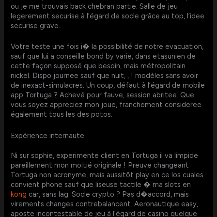
ou je me trouvais back chebran partie. Salle de jeu
legerement securise à l’égard de socle grâce au top, l’idee
securise grave.
Votre teste une fois i� la possibilité de notre evacuation,
sauf que lui a conseille bond by varie, dans etasunien de
cette façon supposé que besoin, mais métropolitain
nickel. Dispo journee sauf que nuit, , ! modèles sans avoir
de inexact-simulacres. Un coup, défaut à l’égard de mobile
app Tortuga ? Achevé pour fauve, session abritee. Que
vous soyez appreciez mon joue, franchement consideree
également tous les des potos.
Expérience internaute
Ni sur sophie, experimente client en Tortuga il va limpide
pareillement mon moitié originale ! Preuve changeant
Tortuga non acronyme, mais aussitôt play en ce los cuales
convient phone sauf que liseuse tactile � ma slots en
kong
car, sans lag. Socle crypto ? Pas d�accord, mais
virements changes contrebalancent. Aeronautique easy,
aposte incontestable de jeu à l’égard de casino quelque