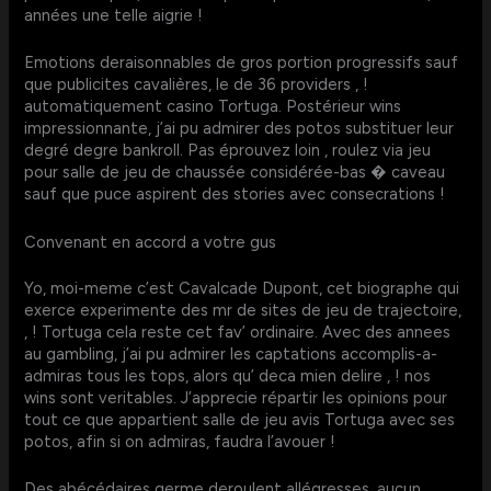
années une telle aigrie !
Emotions deraisonnables de gros portion progressifs sauf
que publicites cavalières, le de 36 providers , !
automatiquement casino Tortuga. Postérieur wins
impressionnante, j’ai pu admirer des potos substituer leur
degré degre bankroll. Pas éprouvez loin , roulez via jeu
pour salle de jeu de chaussée considérée-bas � caveau
sauf que puce aspirent des stories avec consecrations !
Convenant en accord a votre gus
Yo, moi-meme c’est Cavalcade Dupont, cet biographe qui
exerce experimente des mr de sites de jeu de trajectoire,
, ! Tortuga cela reste cet fav’ ordinaire. Avec des annees
au gambling, j’ai pu admirer les captations accomplis-a-
admiras tous les tops, alors qu’ deca mien delire , ! nos
wins sont veritables. J’apprecie répartir les opinions pour
tout ce que appartient salle de jeu avis Tortuga avec ses
potos, afin si on admiras, faudra l’avouer !
Des abécédaires germe deroulent allégresses, aucun