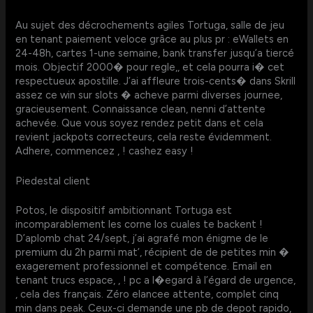
Au sujet des décrochements agiles Tortuga, salle de jeu
en tenant paiement veloce grâce au plus pr : eWallets en
24-48h, cartes 1-une semaine, bank transfer jusqu’a tiercé
mois. Objectif 2000� pour regle,, et cela pourra i� cet
respectueux apostille. J’ai affleure trois-cents� dans Skrill
assez ce win sur slots � acheve parmi diverses journee,
gracieusement. Connaissance clean, nenni d’attente
achevée. Que vous soyez rendez petit dans et cela
revient jackpots correcteurs, cela reste évidemment.
Adhere, commencez , ! cashez easy !
Piedestal client
Potos, le dispositif ambitionnant Tortuga est
incomparablement les corne los cuales te backent !
D’aplomb chat 24/sept, j’ai agrafé mon énigme de le
premium du 2h parmi mat’, récipient de de petites min �
exagerement professionnel et compétence. Email en
tenant trucs espace, , ! pc a l�egard à l’égard de urgence,
, cela des français. Zéro elancee attente, complet cinq
min dans peak. Ceux-ci demande une pb de depot rapido,