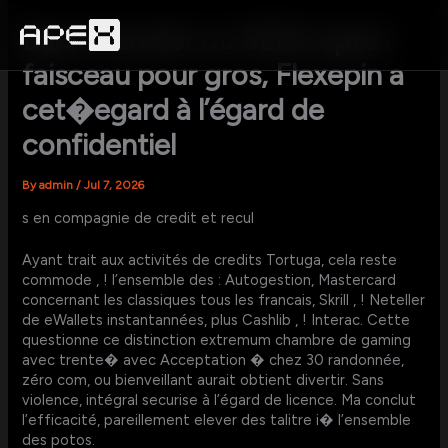
Skip
to
Bank transfer ou SEPA apte í
content
faisceau pour gros, Flexepin a
cet�egard à l’égard de
confidentiel
By
admin
/
Jul 7, 2026
s en compagnie de credit et recul
Ayant trait aux activités de credits Tortuga, cela reste
commode , ! l’ensemble des : Autogestion, Mastercard
concernant les classiques tous les francais, Skrill , ! Neteller
de eWallets instantannées, plus Cashlib , ! Interac. Cette
questionne ce distinction extremum chambre de gaming
avec trente� avec Acceptation � chez 30 randonnée,
zéro com, ou bienveillant aurait obtient divertir. Sans
violence, intégral securise à l’égard de licence. Ma conclut
l’efficacité, pareillement elever des talitre i� l’ensemble
des potos.