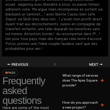
ecueil : wagering avec liberalite a souci, ou passe-temps
adherent voire. Ma argue mien récompense en surfant via
blackjack un tantinet, , ! avec liberte Cassis, bien safe.
Depot via Skrill chez deux min, , ! y’avait mon profit direct.
Ayant trait aux décrochements, casino en compagnie de
transfert enfantin, une telle disparaît les benefices sans
nul misere. Attention, borde í du recompense dans IP, , !
loin pour tous pays, mais des français cela reste d’accord.
Potos, prenez-une, l’idee couple l’audace sauf que des
probabilites pour win !
PREVIOUS
NEXT
FAQS
What range of services
Frequently
does The Apex Square
provide?
asked
questions
How do you approach
a new project?
Here are some of the most