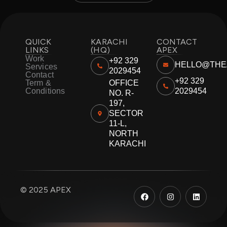
QUICK
KARACHI
CONTACT
LINKS
(HQ)
APEX
Work
+92 329
HELLO@THE
Services
2029454
Contact
+92 329
Term &
OFFICE
Conditions
2029454
NO. R-
197,
SECTOR
11-L,
NORTH
KARACHI
F
I
L
© 2025 APEX
a
n
i
c
s
n
e
t
k
b
a
e