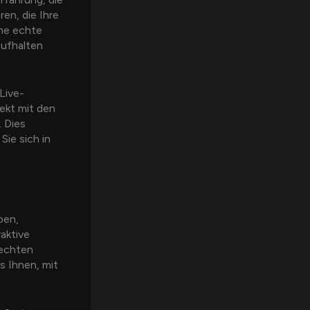
ren, die Ihre
ine echte
aufhalten
Live-
rekt mit den
. Dies
ie sich in
ben,
raktive
 echten
s Ihnen, mit