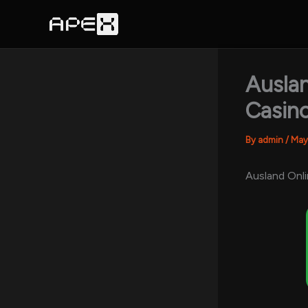
Skip
to
content
Auslan
Casino
By
admin
/
May
Ausland Onli