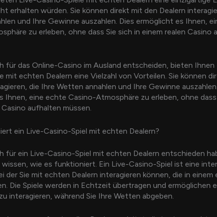
cht erhalten würden. Sie können direkt mit den Dealern interagie
len und Ihre Gewinne auszahlen. Dies ermöglicht es Ihnen, e
phäre zu erleben, ohne dass Sie sich in einem realen Casino 
h für das Online-Casino im Ausland entscheiden, bieten Ihnen 
e mit echten Dealern eine Vielzahl von Vorteilen. Sie können di
ragieren, die Ihre Wetten annahlen und Ihre Gewinne auszahlen
s Ihnen, eine echte Casino-Atmosphäre zu erleben, ohne dass S
 Casino aufhalten müssen.
iert ein Live-Casino-Spiel mit echten Dealern?
h für ein Live-Casino-Spiel mit echten Dealern entschieden ha
wissen, wie es funktioniert. Ein Live-Casino-Spiel ist eine inte
ei der Sie mit echten Dealern interagieren können, die in einem
en. Die Spiele werden in Echtzeit übertragen und ermöglichen e
zu interagieren, während Sie Ihre Wetten abgeben.