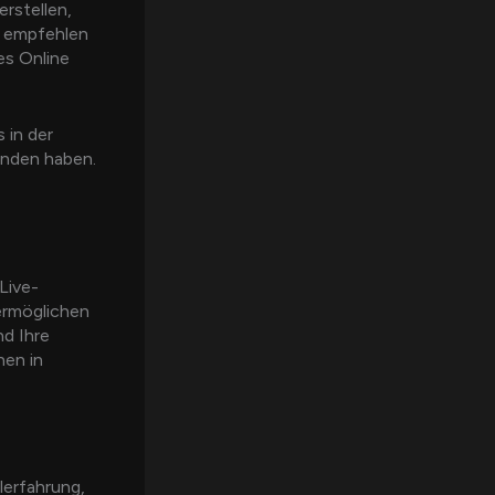
erstellen,
r empfehlen
es Online
 in der
unden haben.
Live-
 ermöglichen
nd Ihre
nen in
lerfahrung,