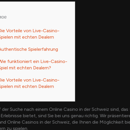
мое
Die Vorteile von Live-Casino-
Spielen mit echten Dealern
Authentische Spielerfahrung
Wie funktioniert ein Live-Casino-
Spiel mit echten Dealern?
Die Vorteile von Live-Casino-
Spielen mit echten Dealern
 der Suche nach einem Online Casino in der Schweiz sind, das
rlebnisse bietet, sind Sie bei uns genau richtig. Wir präsentier
nd Online Casinos in der Schweiz, die Ihnen die Möglichkeit bi
rn zu spielen.