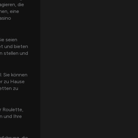
agieren, die
nen, eine
asino
ie seien
et und bieten
n stellen und
l. Sie können
der zu Hause
Wetten zu
r Roulette,
en und Ihre
rfahrung, die