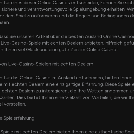
h für eines dieser Online Casinos entscheiden, können Sie sich
e sichere und verantwortungsvolle Spielumgebung erhalten. Wi
vor dem Spiel zu informieren und die Regeln und Bedingungen d
esen.
dass Sie unseren Artikel über die besten Ausland Online Casinos
 Live-Casino-Spiele mit echten Dealern anbieten, hilfreich gef
 Ihnen viel Glück und eine gute Zeit im Online Casino!
 von Live-Casino-Spielen mit echten Dealern
h für das Online-Casino im Ausland entscheiden, bieten Ihnen 
e mit echten Dealern eine einzigartige Erfahrung. Diese Spiele
t echten Dealern zu interagieren, die Ihre Wetten annommen u
ahlen. Dies bietet Ihnen eine Vielzahl von Vorteilen, die wir Ih
l vorstellen.
e Spielerfahrung
Spiele mit echten Dealern bieten Ihnen eine authentische Spie