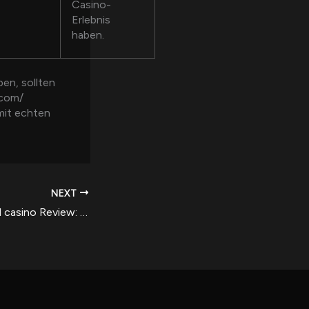
Casino-
Erlebnis
haben.
en, sollten
.com/
mit echten
NEXT
CrownGreen Local casino Review: maximum one hundred% up to C$six,one hundred thousand + 225 FS Incentive