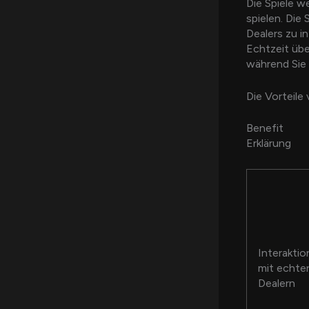
Die Spiele w
spielen. Die
Dealers zu i
Echtzeit übe
während Sie
Die Vorteile
Benefit
Erklärung
Interaktio
mit echte
Dealern