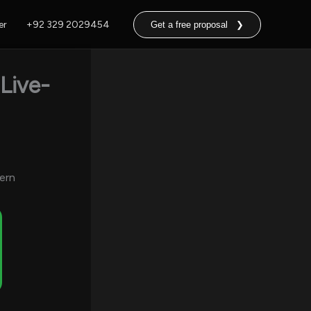
er
+92 329 2029454
Get a free proposal ❯
Live-
ern