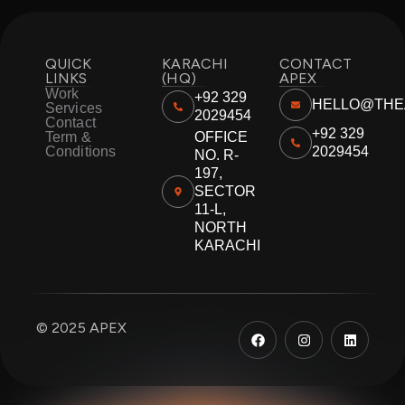
QUICK
KARACHI
CONTACT
LINKS
(HQ)
APEX
Work
+92 329
HELLO@THE
Services
2029454
Contact
+92 329
Term &
OFFICE
Conditions
2029454
NO. R-
197,
SECTOR
11-L,
NORTH
KARACHI
F
I
L
© 2025 APEX
a
n
i
c
s
n
e
t
k
b
a
e
o
g
d