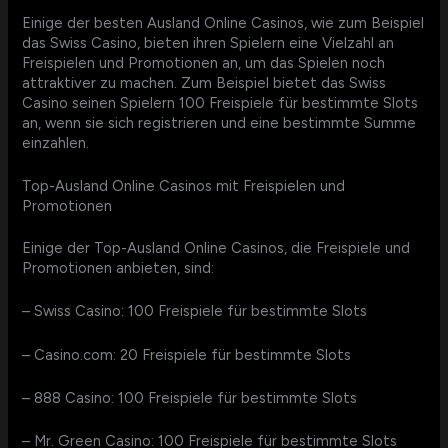
Einige der besten Ausland Online Casinos, wie zum Beispiel
das Swiss Casino, bieten ihren Spielern eine Vielzahl an
Freispielen und Promotionen an, um das Spielen noch
attraktiver zu machen. Zum Beispiel bietet das Swiss
Casino seinen Spielern 100 Freispiele für bestimmte Slots
an, wenn sie sich registrieren und eine bestimmte Summe
einzahlen.
Top-Ausland Online Casinos mit Freispielen und
Promotionen
Einige der Top-Ausland Online Casinos, die Freispiele und
Promotionen anbieten, sind:
– Swiss Casino: 100 Freispiele für bestimmte Slots
– Casino.com: 20 Freispiele für bestimmte Slots
– 888 Casino: 100 Freispiele für bestimmte Slots
– Mr. Green Casino: 100 Freispiele für bestimmte Slots