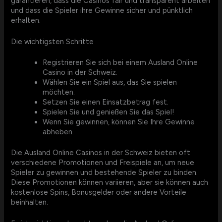
garantieren, dass die Casinos fair und transparent arbeiten
und dass die Spieler ihre Gewinne sicher und pünktlich
erhalten.
Die wichtigsten Schritte
Registrieren Sie sich bei einem Ausland Online
Casino in der Schweiz.
Wählen Sie ein Spiel aus, das Sie spielen
möchten.
Setzen Sie einen Einsatzbetrag fest.
Spielen Sie und genießen Sie das Spiel!
Wenn Sie gewinnen, können Sie Ihre Gewinne
abheben.
Die Ausland Online Casinos in der Schweiz bieten oft
verschiedene Promotionen und Freispiele an, um neue
Spieler zu gewinnen und bestehende Spieler zu binden.
Diese Promotionen können variieren, aber sie können auch
kostenlose Spins, Bonusgelder oder andere Vorteile
beinhalten.