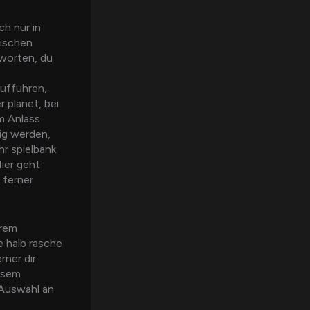
ch nur in
ischen
 worten, du
auffuhren,
 planet, bei
m Anlass
ig werden,
hr spielbank
ier geht
 ferner
erem
 halb rasche
rner dir
esem
 Auswahl an