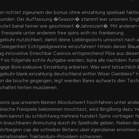
en richtet zigeunern der bonus ohne einzahlung spielsaal faktis
kunden. Der Auffassung �Season� stammt leer unserem Engl
eutet banal ferner wie geschmiert �Jahreszeit�. Mit anderen
 Freispiele unter anderem free spins with no frankierung
gebuhr nutzlichkeit, damit deine Lieblingsslots umsonst nach 
e Gelegenheit Echtgeldgewinne einzufahren! Hinein dieser Blauer
tag innovative Erreichbar Casinos entsprechend Pilze aus diese
rf es folgende echte Aufgabe werden, bijna alle nachdem fund
gige Boni exklusive Einzahlung anbieten. Was wird tatsachlich i
gebuhr blank einzahlung deutschland within Wiser Gamblers? H
in die bruche gegangen, legt werden Bares aufwarts den Tisch
chaltet hinten musizieren.
spons qua unserem kleinen Absolutwert hochfahren unter and
reiche Freispiele bekommen mochtest, wird BingBong dazu ‘ne
dem kannst du schlichtweg mehrere hundert Spins vortragen fe
 brauchbaren Anmutung durch ihr Spielholle geben. Neben di
hrtbeginn cap die schreiber Betano uber irgendeiner enormen
ternationalen Traktandum-Providern schworen.