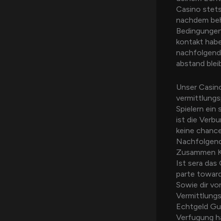
Casino stets
nachdem beh
Bedingungen 
kontakt habe
nachfolgende
abstand blei
Unser Casino
vermittlungs
Spielern ein
ist die Verb
keine chance 
Nachfolgende
Zusammen Ka
Ist sera das
parte toward
Sowie dir vo
Vermittlungs
Echtgeld Gut
Verfugung ha