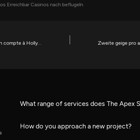
s Erreichbar Casinos nach beflugeln.
Comment créer un compte à Hollywin Casino en Suisse pour les membres
What range of services does The Apex S
How do you approach a new project?
s