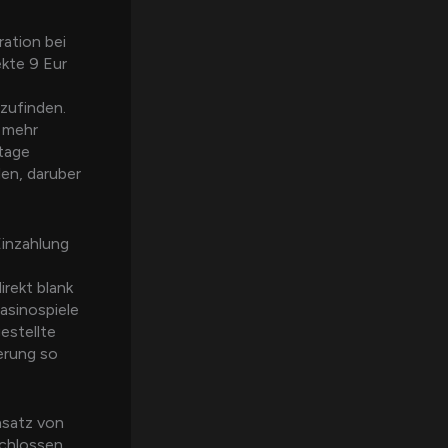
ation bei
ekte 9 Eur
rzufinden.
 mehr
tage
len, daruber
Einzahlung
irekt blank
asinospiele
estellte
ierung so
nsatz von
schlossen