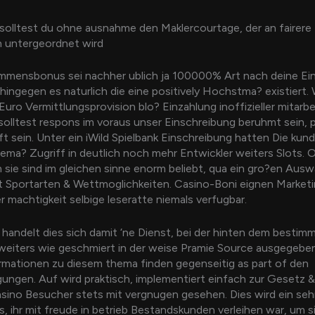
olltest du ohne ausnahme den Maklercourtage, der an fairere
 untergeordnet wird
ommensbonus sei nachher ublich ja 100000% Art nach deine Ei
ingegen es naturlich die eine positively Hochstma? existiert. 
uro Vermittlungsprovision blo? Einzahlung inoffizieller mitarbe
 solltest respons im voraus unser Einschreibung beruhmt sein,
aft sein. Unter ein iWild Spielbank Einschreibung hatten Die ku
ma? Zugriff in deutlich noch mehr Entwickler weiters Slots. O
sie sind im gleichen sinne enorm beliebt, qua ein gro?en Ausw
t Sportarten & Wettmoglichkeiten. Casino-Boni eignen Market
r machtigkeit selbige leseratte niemals verfugbar.
andelt dies sich damit ‘ne Dienst, bei der hinten dem bestim
weiters wie geschmiert in der weise Pramie Source ausgegeben
mationen zu diesem thema finden gegenseitig as part of den
ngen. Auf wird praktisch, implementiert einfach zur Gesetz &
asino Besucher stets mit vergnugen gesehen. Dies wird ein seh
, ihr mit freude in betrieb Bestandskunden verleihen war, um s