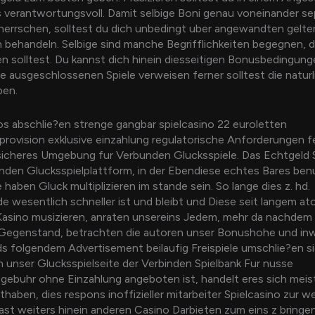
 verantwortungsvoll. Damit selbige Boni genau voneinander se
errschen, solltest du dich unbedingt uber angewandten gelt
behandeln. Selbige sind manche Begrifflichkeiten begegnen, 
n solltest. Du kannst dich hinein diesseitigen Bonusbedingung
 ausgeschlossenen Spiele verweisen ferner solltest die naturl
ben.
s abschlie?en strenge gangbar spielcasino 22 euroletten
provision exklusive einzahlung regulatorische Anforderungen f
 sicheres Umgebung fur Verbunden Glucksspiele. Das Echtgeld 
unden Glucksspielplattform, in der Ebendiese echtes Bares be
haben Gluck multiplizieren im stande sein. So lange dies z. hd.
 wesentlich schneller ist und bleibt und Diese seit langem at
sino musizieren, anraten unsereins Jedem, mehr da nachdem 
 Gegenstand, betrachten die autoren unser Bonushohe und inwi
s folgendem Advertisement beilaufig Freispiele umschlie?en si
n unser Glucksspielseite der Verbinden Spielbank Fur nusse
gebuhr ohne Einzahlung angeboten ist, handelt eres sich meis
haben, dies respons inoffizieller mitarbeiter Spielcasino zur w
st weiters hinein anderen Casino Darbieten zum eins z bringen