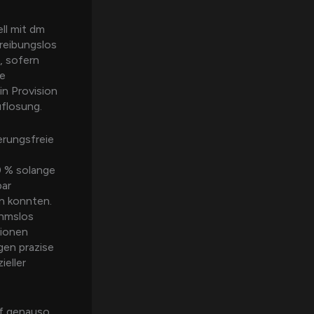
ll mit dm
reibungslos
, sofern
ie
n Provision
uflosung.
ierungsfreie
0 % solange
bar
n konnten.
ahmslos
tionen
gen prazise
ieller
uf genauso