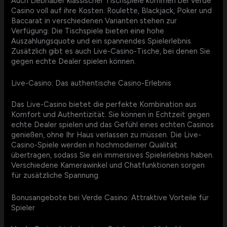
Auch Liebhaber klassischer Tischspiele kommen bei Verde
Casino voll auf ihre Kosten. Roulette, Blackjack, Poker und
Baccarat in verschiedenen Varianten stehen zur
Verfügung. Die Tischspiele bieten eine hohe
Auszahlungsquote und ein spannendes Spielerlebnis.
Zusätzlich gibt es auch Live-Casino-Tische, bei denen Sie
gegen echte Dealer spielen können.
Live-Casino: Das authentische Casino-Erlebnis
Das Live-Casino bietet die perfekte Kombination aus
Komfort und Authentizität. Sie können in Echtzeit gegen
echte Dealer spielen und das Gefühl eines echten Casinos
genießen, ohne Ihr Haus verlassen zu müssen. Die Live-
Casino-Spiele werden in hochmoderner Qualität
übertragen, sodass Sie ein immersives Spielerlebnis haben.
Verschiedene Kamerawinkel und Chatfunktionen sorgen
für zusätzliche Spannung.
Bonusangebote bei Verde Casino: Attraktive Vorteile für
Spieler