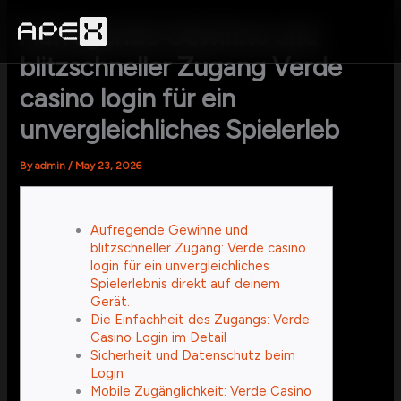
Skip
to
Aufregende Gewinne und
content
blitzschneller Zugang Verde
casino login für ein
unvergleichliches Spielerleb
By
admin
/
May 23, 2026
Aufregende Gewinne und
blitzschneller Zugang: Verde casino
login für ein unvergleichliches
Spielerlebnis direkt auf deinem
Gerät.
Die Einfachheit des Zugangs: Verde
Casino Login im Detail
Sicherheit und Datenschutz beim
Login
Mobile Zugänglichkeit: Verde Casino