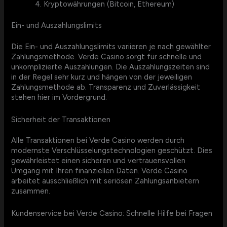
Kryptowährungen (Bitcoin, Ethereum)
Ein- und Auszahlungslimits
Die Ein- und Auszahlungslimits variieren je nach gewählter
Zahlungsmethode. Verde Casino sorgt für schnelle und
unkomplizierte Auszahlungen. Die Auszahlungszeiten sind
in der Regel sehr kurz und hängen von der jeweiligen
Zahlungsmethode ab. Transparenz und Zuverlässigkeit
stehen hier im Vordergrund.
Sicherheit der Transaktionen
Alle Transaktionen bei Verde Casino werden durch
modernste Verschlüsselungstechnologien geschützt. Dies
gewährleistet einen sicheren und vertrauensvollen
Umgang mit Ihren finanziellen Daten. Verde Casino
arbeitet ausschließlich mit seriösen Zahlungsanbietern
zusammen.
Kundenservice bei Verde Casino: Schnelle Hilfe bei Fragen