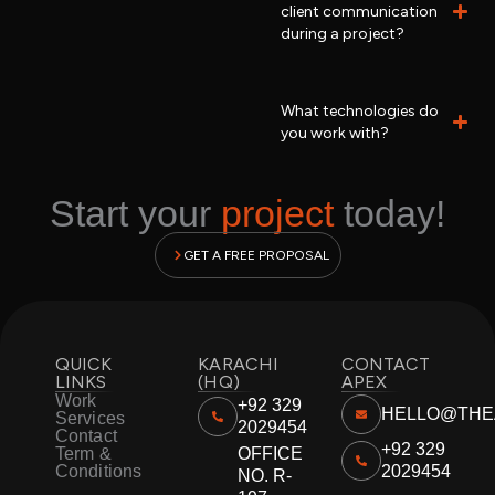
client communication
during a project?
What technologies do
you work with?
Start your
project
today!
GET A FREE PROPOSAL
QUICK
KARACHI
CONTACT
LINKS
(HQ)
APEX
Work
+92 329
HELLO@THE
Services
2029454
Contact
+92 329
Term &
OFFICE
Conditions
2029454
NO. R-