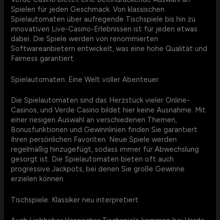
Spielen für jeden Geschmack. Von klassischen
Spielautomaten über aufregende Tischspiele bis hin zu
innovativen Live-Casino-Erlebnissen ist für jeden etwas
dabei. Die Spiele werden von renommierten
Softwareanbietern entwickelt, was eine hohe Qualität und
Fairness garantiert.
Spielautomaten: Eine Welt voller Abenteuer
Die Spielautomaten sind das Herzstück vieler Online-
Casinos, und Verde Casino bildet hier keine Ausnahme. Mit
einer riesigen Auswahl an verschiedenen Themen,
Bonusfunktionen und Gewinnlinien finden Sie garantiert
Ihren persönlichen Favoriten. Neue Spiele werden
regelmäßig hinzugefügt, sodass immer für Abwechslung
gesorgt ist. Die Spielautomaten bieten oft auch
progressive Jackpots, bei denen Sie große Gewinne
erzielen können.
Tischspiele: Klassiker neu interpretiert