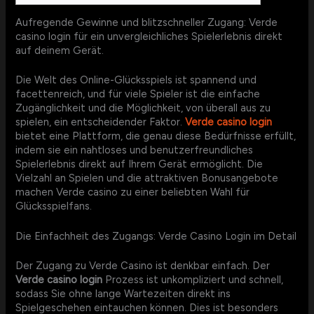
Aufregende Gewinne und blitzschneller Zugang: Verde
casino login für ein unvergleichliches Spielerlebnis direkt
auf deinem Gerät.
Die Welt des Online-Glücksspiels ist spannend und
facettenreich, und für viele Spieler ist die einfache
Zugänglichkeit und die Möglichkeit, von überall aus zu
spielen, ein entscheidender Faktor.
Verde casino login
bietet eine Plattform, die genau diese Bedürfnisse erfüllt,
indem sie ein nahtloses und benutzerfreundliches
Spielerlebnis direkt auf Ihrem Gerät ermöglicht. Die
Vielzahl an Spielen und die attraktiven Bonusangebote
machen Verde casino zu einer beliebten Wahl für
Glücksspielfans.
Die Einfachheit des Zugangs: Verde Casino Login im Detail
Der Zugang zu Verde Casino ist denkbar einfach. Der
Verde casino login
Prozess ist unkompliziert und schnell,
sodass Sie ohne lange Wartezeiten direkt ins
Spielgeschehen eintauchen können. Dies ist besonders