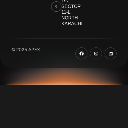
197,
SECTOR
11-L,
NORTH
KARACHI
F
I
L
© 2025 APEX
a
n
i
c
s
n
e
t
k
b
a
e
o
g
d
o
r
i
k
a
n
m