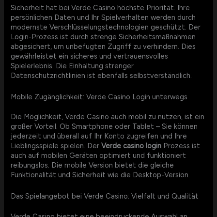
Sicherheit hat bei Verde Casino höchste Priorität. Ihre
persönlichen Daten und Ihr Spielverhalten werden durch
modernste Verschlüsselungstechnologien geschützt. Der
Login-Prozess ist durch strenge Sicherheitsmaßnahmen
abgesichert, um unbefugten Zugriff zu verhindern. Dies
gewährleistet ein sicheres und vertrauensvolles
Spielerlebnis. Die Einhaltung strenger
Datenschutzrichtlinien ist ebenfalls selbstverständlich.
Mobile Zugänglichkeit: Verde Casino Login unterwegs
Die Möglichkeit, Verde Casino auch mobil zu nutzen, ist ein
großer Vorteil. Ob Smartphone oder Tablet – Sie können
jederzeit und überall auf Ihr Konto zugreifen und Ihre
Lieblingsspiele spielen. Der
Verde casino login
Prozess ist
auch auf mobilen Geräten optimiert und funktioniert
reibungslos. Die mobile Version bietet die gleiche
Funktionalität und Sicherheit wie die Desktop-Version.
Das Spielangebot bei Verde Casino: Vielfalt und Qualität
Verde Casino bietet eine beeindruckende Auswahl an