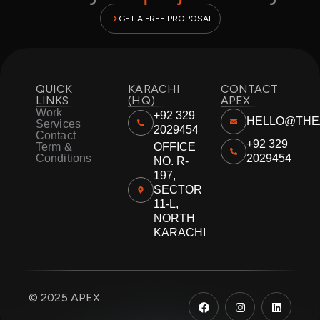
GET A FREE PROPOSAL
QUICK
KARACHI
CONTACT
LINKS
(HQ)
APEX
Work
+92 329
HELLO@THE
Services
2029454
Contact
+92 329
Term &
OFFICE
Conditions
2029454
NO. R-
197,
SECTOR
11-L,
NORTH
KARACHI
F
I
L
© 2025 APEX
a
n
i
c
s
n