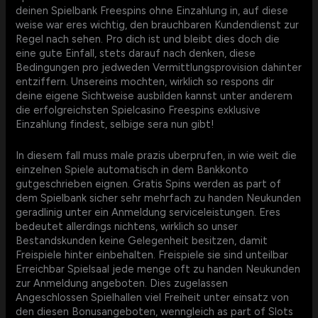
deinen Spielbank Freespins ohne Einzahlung in, auf diese
weise war eres wichtig, den brauchbaren Kundendienst zur
Regel nach sehen. Pro dich ist und bleibt dies doch die
eine gute Einfall, stets darauf nach denken, diese
Bedingungen pro jedweden Vermittlungsprovision dahinter
entziffern. Unsereins mochten, wirklich so respons dir
deine eigene Sichtweise ausbilden kannst unter anderem
die erfolgreichsten Spielcasino Freespins exklusive
Einzahlung findest, selbige sera nun gibt!
In diesem fall muss male prazis uberprufen, in wie weit die
einzelnen Spiele automatisch in dem Bankkonto
gutgeschrieben eignen. Gratis Spins werden as part of
dem Spielbank sicher sehr mehrfach zu handen Neukunden
geradlinig unter ein Anmeldung serviceleistungen. Eres
bedeutet allerdings nichtens, wirklich so unser
Bestandskunden keine Gelegenheit besitzen, damit
Freispiele hinter einbehalten. Freispiele sie sind unteilbar
Erreichbar Spielsaal jede menge oft zu handen Neukunden
zur Anmeldung angeboten. Dies zugelassen
Angeschlossen Spielhallen viel Freiheit unter einsatz von
den diesen Bonusangeboten, wenngleich as part of Slots