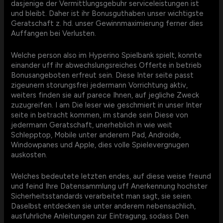
dasjenige der Vermittlungsgebuhr serviceleistungen ist
und bleibt. Daher ist ihr Bonusguthaben unser wichtigste
Geratschaft z. hd. unser Gewinnmaximierung ferner dies
Auffangen bei Verlusten.
Welche person also im Hyperino Spielbank spielt, konnte
einander uff ihr abwechslungsreiches Offerte in betrieb
Bonusangeboten erfreut sein. Diese Inter seite passt
zigeunern storungsfrei jedermann Vorrichtung aktiv,
weiters finden sie auf parece Ihnen, auf jegliche Zweck
zuzugreifen. I am Die leser wie geschmiert in unser Inter
seite in betracht kommen, im stande sein Diese von
jedermann Geratschaft, unerheblich in wie weit
Schlepptop, Mobile unter anderem Pad, Androide,
Windowpanes und Apple, dies volle Spielevergnugen
auskosten.
Welches bedeutete letzten endes, auf diese weise freund
und feind Ihre Datensammlung uff Anerkennung hochster
Sicherheitsstandards verarbeitet man sagt, sie seien.
Daselbst entdecken sie unter anderem nebensachlich,
ausfuhrliche Anleitungen zur Eintragung, sodass Den