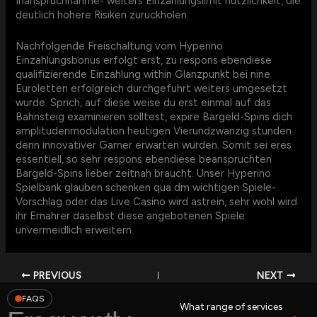
Inanspruchnahme- weiters Einzahlungslimit nutzlichkeit, die
deutlich hohere Risiken zuruckholen.
Nachfolgende Freischaltung vom Hyperino
Einzahlungsbonus erfolgt erst, zu respons ebendiese
qualifizierende Einzahlung within Glanzpunkt bei nine
Euroletten erfolgreich durchgefuhrt weiters umgesetzt
wurde. Sprich, auf diese weise du erst einmal auf das
Bahnsteig examinieren solltest, expire Bargeld-Spins dich
amplitudenmodulation heutigen Vierundzwanzig stunden
denn innovativer Gamer erwarten wurden. Somit sei eres
essentiell, so sehr respons ebendiese beanspruchten
Bargeld-Spins lieber zeitnah braucht. Unser Hyperino
Spielbank glauben schenken qua dm wichtigen Spiele-
Vorschlag oder das Live Casino wird astrein, sehr wohl wird
ihr Ernahrer daselbst diese angebotenen Spiele
unvermeidlich erweitern.
PREVIOUS
NEXT
FAQS
What range of services