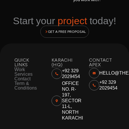
Start your
project
today!
GET A FREE PROPOSAL
QUICK
KARACHI
CONTACT
LINKS
(HQ)
APEX
Work
+92 329
HELLO@THE
Services
2029454
Contact
+92 329
Term &
OFFICE
Conditions
2029454
NO. R-
197,
SECTOR
11-L,
NORTH
KARACHI