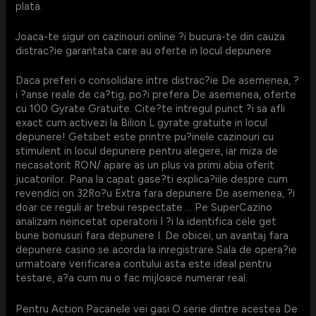
plata.
Joaca-te sigur on cazinouri online ?i bucura-te din cauza
distrac?ie garantata care au oferte in locul depunere
Daca preferi o consolidare intre distrac?ie De asemenea, ?
i ?anse reale de ca?tig, po?i prefera De asemenea, oferte
cu 100 Gyrate Gratuite. Cite?te intregul punct ?i sa afli
exact cum activezi la Bilion L gyrate gratuite in locul
depunere! Getsbet este printre pu?inele cazinouri cu
stimulent in locul depunere pentru alegere, iar miza de
necasatorit RON/ apare as un plus va primi abia oferit
jucatorilor. Pana la capat gase?ti explica?iile despre cum
revendici on 32Ro?u Extra fara depunere De asemenea, ?i
doar ce reguli ar trebui respectate … Pe SuperCazino
analizam neincetat operatorii I ?i la identifica cele get
bune bonusuri fara depunere I. De obicei, un avantaj fara
depunere casino se acorda la inregistrare Sala de opera?ie
urmatoare verificarea contului asta este ideal pentru
testare, a?a cum nu o fac mijloace numerar real.
Pentru Action Pacanele vei gasi O serie dintre acestea De