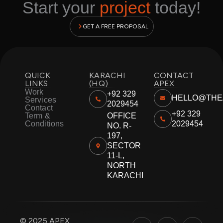
Start your
project
today!
GET A FREE PROPOSAL
QUICK
KARACHI
CONTACT
LINKS
(HQ)
APEX
Work
+92 329
HELLO@THE
Services
2029454
Contact
+92 329
Term &
OFFICE
Conditions
2029454
NO. R-
197,
SECTOR
11-L,
NORTH
KARACHI
F
I
L
© 2025 APEX