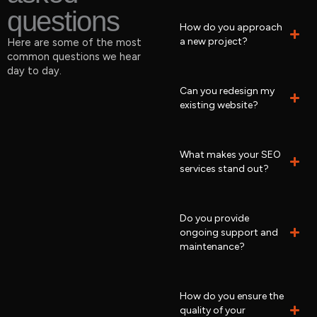
questions
How do you approach
a new project?
Here are some of the most
common questions we hear
day to day.
Can you redesign my
existing website?
What makes your SEO
services stand out?
Do you provide
ongoing support and
maintenance?
How do you ensure the
quality of your