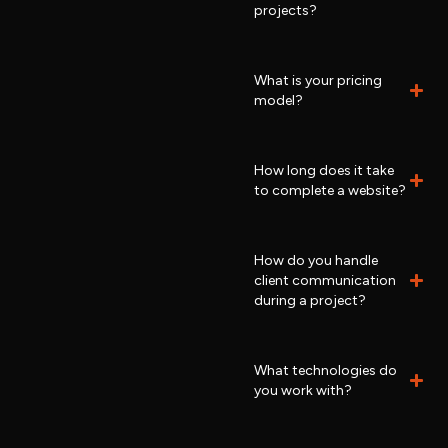
projects?
What is your pricing
model?
How long does it take
to complete a website?
How do you handle
client communication
during a project?
What technologies do
you work with?