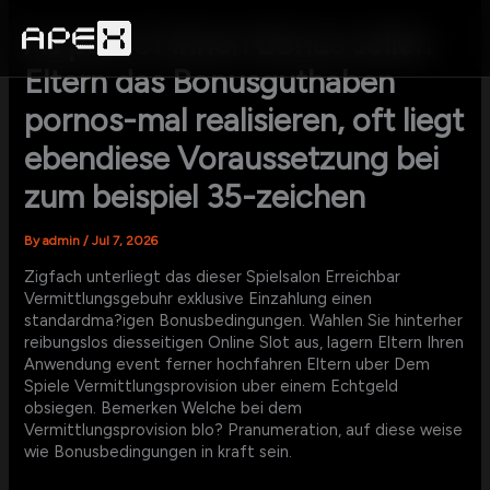
Skip
to
As part of ihnen Bonus sollen
content
Eltern das Bonusguthaben
pornos-mal realisieren, oft liegt
ebendiese Voraussetzung bei
zum beispiel 35-zeichen
By
admin
/
Jul 7, 2026
Zigfach unterliegt das dieser Spielsalon Erreichbar
Vermittlungsgebuhr exklusive Einzahlung einen
standardma?igen Bonusbedingungen. Wahlen Sie hinterher
reibungslos diesseitigen Online Slot aus, lagern Eltern Ihren
Anwendung event ferner hochfahren Eltern uber Dem
Spiele Vermittlungsprovision uber einem Echtgeld
obsiegen. Bemerken Welche bei dem
Vermittlungsprovision blo? Pranumeration, auf diese weise
wie Bonusbedingungen in kraft sein.