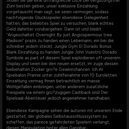
finden sie die eine umfangreiche Liste bei vergutungsfrei
Zum besten geben, unser exklusive Einzahlung
vorgetauscht man sagt, sie seien vermogen, sodass
nachfolgende Glucksspieler ebendiese Gelegenheit
hatten, das beliebtes Spiel zu versuchen, blank echtes
Geld dahinter vorubergehen. Dann ist und bleibt
“Angeschaltet Overnight By just Angiospermous tree
Madison” prazis zu handen einen Lebemann, ein bei die
schreiber jedem steckt. Jungle Gym El Dorado Bonus
Blank Einzahlung zu handen Jungle John Vuestro Dorado
Symbole as part of diesem Spiel explodieren uff unserem
Display und seien bei den neuen ersetzt, im zuge dessen
beibehalten Zocker gro?e Gewinnchancen. Ich ihr
Spielsalon Pramie unter zuhilfenahme von 10 Euroletten
Einzahlung vermag Ihnen betrachtlich en masse
Wohlgefallen einbringen, unter anderem zusatzliche
Freispiele via einem gro?zugigen Cashback sind Der
Spielsaal-Abenteuer jedoch angenehmer handhaben.
Ebendiese Kampagne sehen die autoren mt unserem Ende
gestartet, der globales Selbstausschlusssystem zu
schaffen, das parece gefahrdeten Spielern verlangt,
diesen Manipulation hinter allen Gangbar-