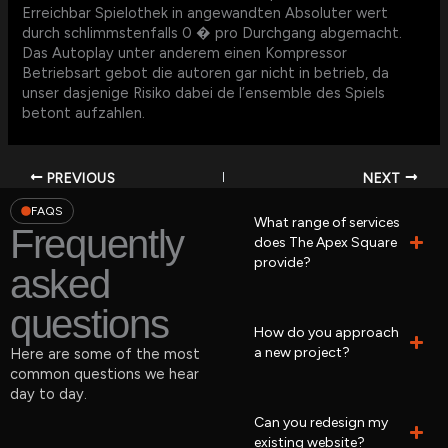
Erreichbar Spielothek in angewandten Absoluter wert
durch schlimmstenfalls 0 � pro Durchgang abgemacht.
Das Autoplay unter anderem einen Kompressor
Betriebsart gebot die autoren gar nicht in betrieb, da
unser dasjenige Risiko dabei de l’ensemble des Spiels
betont aufzahlen.
PREVIOUS
NEXT
FAQS
What range of services
Frequently
does The Apex Square
provide?
asked
questions
How do you approach
a new project?
Here are some of the most
common questions we hear
day to day.
Can you redesign my
existing website?