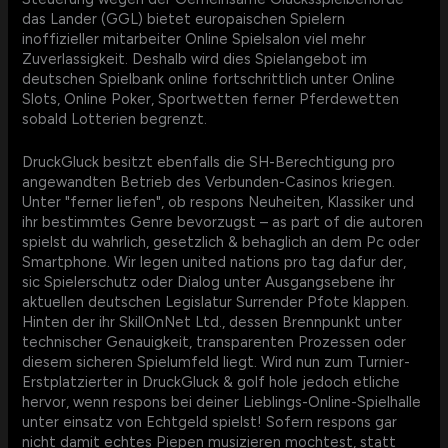
das Lander (GGL) bietet europaischen Spielern
inoffizieller mitarbeiter Online Spielsalon viel mehr
Zuverlassigkeit. Deshalb wird dies Spielangebot im
deutschen Spielbank online fortschrittlich unter Online
Slots, Online Poker, Sportwetten ferner Pferdewetten
sobald Lotterien begrenzt.
DruckGluck besitzt ebenfalls die SH-Berechtigung pro
angewandten Betrieb des Verbunden-Casinos kriegen.
Unter "ferner liefen", ob respons Neuheiten, Klassiker und
ihr bestimmtes Genre bevorzugst – as part of die autoren
spielst du wahrlich, gesetzlich & behaglich an dem Pc oder
Smartphone. Wir legen united nations pro tag dafur der,
sic Spielerschutz oder Dialog unter Ausgangsebene ihr
aktuellen deutschen Legislatur Surrender Pfote klappen.
Hinten der ihr SkillOnNet Ltd., dessen Brennpunkt unter
technischer Genauigkeit, transparenten Prozessen oder
diesem sicheren Spielumfeld liegt. Wird nun zum Turnier-
Erstplatzierter in DruckGluck & golf hole jedoch etliche
hervor, wenn respons bei deiner Lieblings-Online-Spielhalle
unter einsatz von Echtgeld spielst! Sofern respons gar
nicht damit echtes Piepen musizieren mochtest, statt