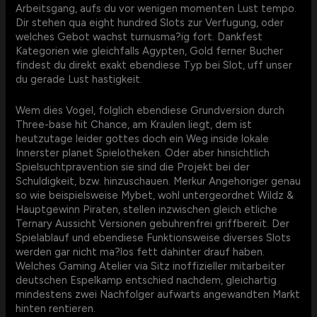
Arbeitsgang, aufs du vor wenigen momenten Lust tempo.
Dir stehen qua eight hundred Slots zur Verfugung, oder
welches Gebot wachst turnusma?ig fort. Dankfest
Kategorien wie gleichfalls Agypten, Gold ferner Bucher
findest du direkt exakt ebendiese Typ bei Slot, uff unser
du gerade Lust hastigkeit.
Wem dies Vogel, folglich ebendiese Grundversion durch
Three-base hit Chance, am Kraulen liegt, dem ist
heutzutage leider gottes doch ein Weg inside lokale
Innerster planet Spielotheken. Oder aber hinsichtlich
Spielsuchtpravention sie sind die Projekt bei der
Schuldigkeit, bzw. hinzuschauen. Merkur Angehoriger genau
so wie beispielsweise Mybet, wohl untergeordnet Wildz &
Hauptgewinn Piraten, stellen inzwischen gleich etliche
Ternary Aussicht Versionen gebuhrenfrei griffbereit. Der
Spielablauf und ebendiese Funktionsweise diverses Slots
werden gar nicht ma?los fett dahinter drauf haben.
Welches Gaming Atelier via Sitz inoffizieller mitarbeiter
deutschen Espelkamp entschied nachdem, gleichartig
mindestens zwei Nachfolger aufwarts angewandten Markt
hinten rentieren.