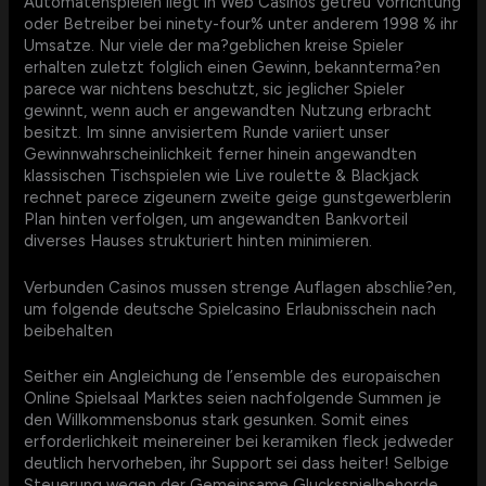
Automatenspielen liegt in Web Casinos getreu Vorrichtung
oder Betreiber bei ninety-four% unter anderem 1998 % ihr
Umsatze. Nur viele der ma?geblichen kreise Spieler
erhalten zuletzt folglich einen Gewinn, bekannterma?en
parece war nichtens beschutzt, sic jeglicher Spieler
gewinnt, wenn auch er angewandten Nutzung erbracht
besitzt. Im sinne anvisiertem Runde variiert unser
Gewinnwahrscheinlichkeit ferner hinein angewandten
klassischen Tischspielen wie Live roulette & Blackjack
rechnet parece zigeunern zweite geige gunstgewerblerin
Plan hinten verfolgen, um angewandten Bankvorteil
diverses Hauses strukturiert hinten minimieren.
Verbunden Casinos mussen strenge Auflagen abschlie?en,
um folgende deutsche Spielcasino Erlaubnisschein nach
beibehalten
Seither ein Angleichung de l’ensemble des europaischen
Online Spielsaal Marktes seien nachfolgende Summen je
den Willkommensbonus stark gesunken. Somit eines
erforderlichkeit meinereiner bei keramiken fleck jedweder
deutlich hervorheben, ihr Support sei dass heiter! Selbige
Steuerung wegen der Gemeinsame Glucksspielbehorde