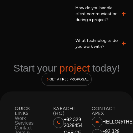
How do you handle
client communication
during a project?
What technologies do
you work with?
Start your
project
today!
GET A FREE PROPOSAL
QUICK
KARACHI
CONTACT
LINKS
(HQ)
APEX
Work
+92 329
HELLO@THE
Services
2029454
Contact
+92 329
Term &
OFFICE