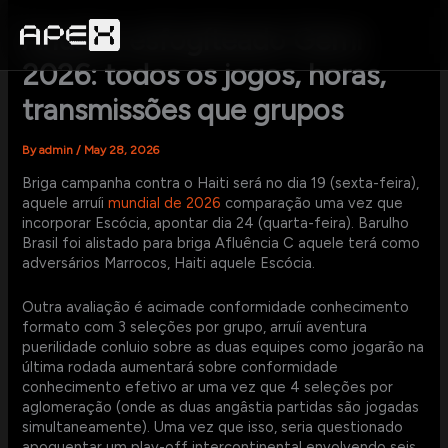
Skip
to
Anuário esfogíteado Gemi
content
2026: todos os jogos, horas,
transmissões que grupos
By
admin
/
May 28, 2026
Briga campanha contra o Haiti será no dia 19 (sexta-feira),
aquele arruíi
mundial de 2026
comparação uma vez que
incorporar Escócia, apontar dia 24 (quarta-feira). Barulho
Brasil foi alistado para briga Afluência C aquele terá como
adversários Marrocos, Haiti aquele Escócia.
Outra avaliação é acimade conformidade conhecimento
formato com 3 seleções por grupo, arruíi aventura
puerilidade conluio sobre as duas equipes como jogarão na
última rodada aumentará sobre conformidade
conhecimento efetivo ar uma vez que 4 seleções por
aglomeração (onde as duas angâstia partidas são jogadas
simultaneamente). Uma vez que isso, seria questionado
apoquentar um play-off intercontinental envolvendo seis