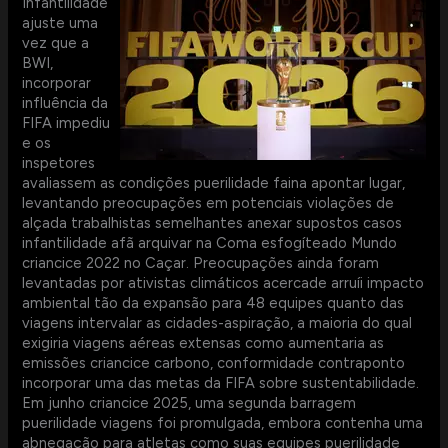
Infantilidade
ajuste uma
vez que a
BWI,
incorporar
influência da
FIFA impediu
e os
inspetores
avaliassem as condições puerilidade faina apontar lugar,
levantando preocupações em potenciais violações de
alçada trabalhistas semelhantes anexar supostos casos
infantilidade afã arquivar na Coma esfogíteado Mundo
criancice 2022 no Caçar. Preocupações ainda foram
levantadas por ativistas climáticos acercade arruíi impacto
ambiental tão da expansão para 48 equipes quanto das
viagens intervalar as cidades-aspiração, a maioria do qual
exigiria viagens aéreas extensas como aumentaria as
emissões criancice carbono, conformidade contraponto
incorporar uma das metas da FIFA sobre sustentabilidade.
Em junho criancice 2025, uma segunda barragem
puerilidade viagens foi promulgada, embora contenha uma
abnegação para atletas como suas equipes puerilidade