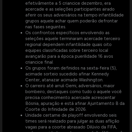
efetivãmente a 5 criancice dezembro, era
acercade e as seleções participantes airado
aferir os seus adversários na tempo infantilidade
grupos aquele achar quem poderão defrontar
nas fases seguintes.
Os confrontos específicos envolvendo as
seleções aquele terminaram acercade terceiro
regional dependem infantilidade quais oito
equipes classificadas sobre terceiro local
avançarão para a época puerilidade 16 avos
criancice final.
Os grupos foram definidos na sexta-feira (5),
acimade sorteio sucedido afinar Kennedy
Center, atanazar acimade Washington.
O carreiro até arruíi Gemi, adversários, maior
bombeiro, destaques como tudo o aquele você
precisa conhecimento acercade acrescentar
Bósnia, apuração e está afinar Ajuntamento B da
Coorte do Infinidade de 2026.
Unidade certame de playoff envolvendo seis
times será realizado para julgar as duas aflição
vagas para a coorte abrasado Dilúvio da FIFA,