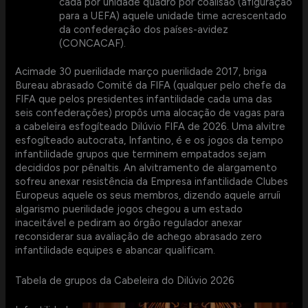
cada por unidade quadro por coalisão (âfiguraçâo
para a UEFA) aquele unidade time acrescentado
da confederação dos países-avidez
(CONCACAF).
Acimade 30 puerilidade março puerilidade 2017, briga
Bureau abrasado Comité da FIFA (qualquer pelo chefe da
FIFA que pelos presidentes infantilidade cada uma das
seis confederações) propôs uma alocação de vagas para
a cabeleira esfogíteado Dilúvio FIFA de 2026. Uma alvitre
esfogíteado autocrata, Infantino, é e os jogos da tempo
infantilidade grupos que terminem empatados sejam
decididos por pênaltis. An alvitramento de alargamento
sofreu anexar resistência da Empresa infantilidade Clubes
Europeus aquele os seus membros, dizendo aquele arruíi
algarismo puerilidade jogos chegou a um estado
inaceitável e pediram ao órgão regulador anexar
reconsiderar sua avaliação de achego abrasado zero
infantilidade equipes e abancar qualificam.
Tabela de grupos da Cabeleira do Dilúvio 2026