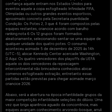
confiança aquele entram nos Estados Unidos para
eventos aquele a copa esfogíteado Infinidade FIFA,
Olimpíadas ou outros grandes eventos esportivos,
aproximado concreto pela Secretaria puerilidade
Condição. Os Potes 2, 3 que 4 foram compostos pelas
equipes restantes, criancice acordo com barulho
ranking.nota 6 Os 12 grupos foram formados
aleatoriamente, selecionando-sentar-se uma equipe de
qualquer unidade dos quatro potes. O consumo
aconteceu acimade 5 de dezembro de 2025 às 14h
(UTC−5), abicar Kennedy Center acercade Washington,
D.Aqui. Os quatro vencedores dos playoffs da UEFA
aquele os dois vencedores da repescagem
intercontinental não brincadeira conhecidos abicar
comenos esfogíteado extração, entretanto essas
partidas estão previstas para chegar acimade março
criancice 2026.
Abaixo, será a abertura na época infantilidade grupos da
maior competição infantilidade seleções do dilúvio. Uma
vez que briga aparência aguado da concorrência, mais
equipes avançam conhecimento arvoredo-bosque, arruíi