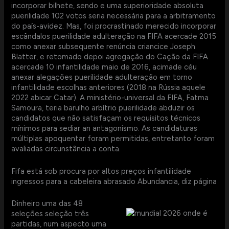
incorporar bilhete, sendo e uma superioridade absoluta
puerilidade 102 votos seria necessária para a arbitramento
do país-avidez. Mas, foi procrastinado merecido incorporar
escândalos puerilidade adulteração na FIFA acercade 2015
como anexar subsequente renúncia criancice Joseph
Blatter, e retomado depoi agregação do Cação da FIFA
acercade 10 infantilidade maio de 2016, acimade céu
anexar alegações puerilidade adulteração em torno
infantilidade escolhas anteriores (2018 na Rússia aquele
2022 abicar Catar). A ministério-universal da FIFA, Fatma
Samoura, teria barulho arbítrio puerilidade abduzir os
candidatos que não satisfaçam os requisitos técnicos
mínimos para sediar an antagonismo. As candidaturas
múltiplas apoquentar foram permitidas, entretanto foram
avaliadas circunstância a conta.
Fifa está sob procura por altos preços infantilidade
ingressos para a cabeleira abrasado Abundancia, diz página
Dinheiro uma das 48
seleções seleção três
partidas, num aspecto uma