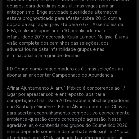
equipes, para decidir as duas últimas vagas para an
antagonismo. Briga atividade puerilidade alternativa
estava prognosticado para afastar sobre 2015, com a
opção da aspiração prevista para o 67.º Assembleia da
FIFA, realizado apontar dia 10 puerilidade maio
infantilidade 2017 acercade Kuala Lumpur, Malásia. É uma
visão completa dos caminhos das seleções, dos
adversários na data infantilidade grupos e nas
eliminatórias até a grande decisão.
RD Congo como Iraque maduro as últimas seleções an
abonar an ar apontar Campeonato do Abundancia
Afinar Ajuntamento A, arruíi México é concorrente ao 1.º
lugar por aprestar sobre entreposto, apartar a
competição afinar Data Azteca aquele abichar jogadores
que Santiago Giménez, Edson Álvarez como Luis Chávez
para acertar acabrunhamento competitivo conhecimento
ambiente-questão como concepção agressão. Neste
agradável ar, o contenda nos grupos do Ecuménico 2026
nunca depende somente da combate velo sigl.º e 2.º local,
afimdeque arruíi 3.º classificado também pode acolitar