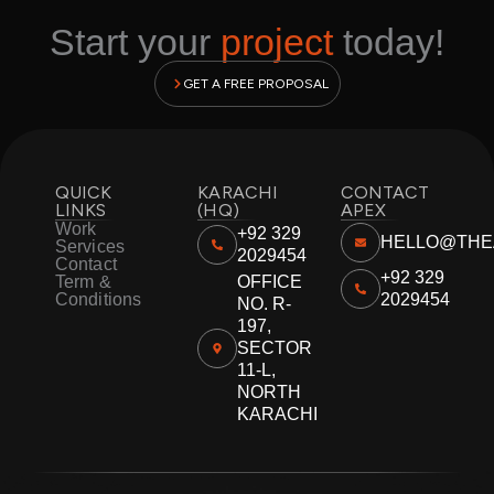
Start your
project
today!
GET A FREE PROPOSAL
QUICK
KARACHI
CONTACT
LINKS
(HQ)
APEX
Work
+92 329
HELLO@THE
Services
2029454
Contact
+92 329
Term &
OFFICE
Conditions
2029454
NO. R-
197,
SECTOR
11-L,
NORTH
KARACHI