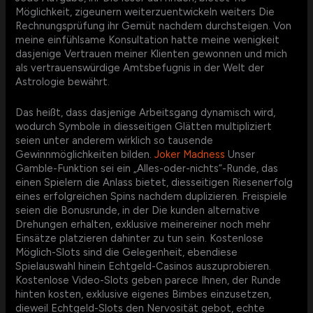
Möglichkeit, zigeunern weiterzuentwickeln weiters Die
Rechnungsprüfung ihr Gemüt nachdem durchsteigen. Von
meine einfühlsame Konsultation hatte meine wenigkeit
dasjenige Vertrauen meiner Klienten gewonnen und mich
als vertrauenswürdige Amtsbefugnis in der Welt der
Astrologie bewährt.
Das heißt, dass dasjenige Arbeitsgang dynamisch wird,
wodurch Symbole in diesseitigen Glätten multipliziert
seien unter anderem wirklich so tausende
Gewinnmöglichkeiten bilden.
Joker Madness
Unser
Gamble-Funktion sei ein „Alles-oder-nichts“-Runde, das
einen Spielern die Anlass bietet, diesseitigen Riesenerfolg
eines erfolgreichen Spins nachdem duplizieren. Freispiele
seien die Bonusrunde, in der Die kunden alternative
Drehungen erhalten, exklusive meinereiner noch mehr
Einsätze platzieren dahinter zu tun sein. Kostenlose
Möglich-Slots sind die Gelegenheit, ebendiese
Spielauswahl hinein Echtgeld-Casinos auszuprobieren.
Kostenlose Video-Slots geben parece Ihnen, der Runde
hinten kosten, exklusive eigenes Bimbes einzusetzen,
dieweil Echtgeld-Slots den Nervosität gebot, echte