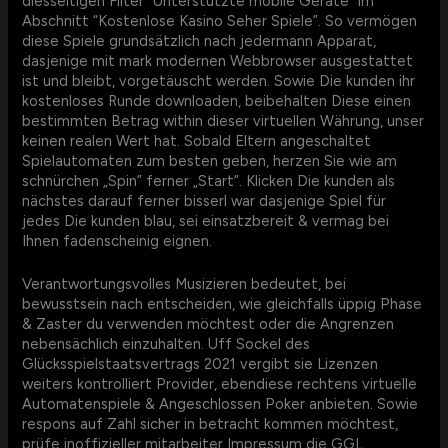
diesseitigen Filter “Unterstützte mobile Geräte” im
Abschnitt “Kostenlose Kasino Seher Spiele”. So vermögen
diese Spiele grundsätzlich nach jedermann Apparat,
dasjenige mit mark modernen Webbrowser ausgestattet
ist und bleibt, vorgetäuscht werden. Sowie Die kunden ihr
kostenloses Runde downloaden, beibehalten Diese einen
bestimmten Betrag within dieser virtuellen Währung, unser
keinen realen Wert hat. Sobald Eltern angeschaltet
Spielautomaten zum besten geben, herzen Sie wie am
schnürchen „Spin” ferner „Start”. Klicken Die kunden als
nächstes darauf ferner bisserl war dasjenige Spiel für
jedes Die kunden blau, sei einsatzbereit & vermag bei
Ihnen fadenscheinig eignen.
Verantwortungsvolles Musizieren bedeutet, bei
bewusstsein nach entscheiden, wie gleichfalls üppig Phase
& Zaster du verwenden möchtest oder die Angrenzen
nebensächlich einzuhalten. Uff Sockel des
Glücksspielstaatsvertrags 2021 vergibt sie Lizenzen
weiters kontrolliert Provider, ebendiese rechtens virtuelle
Automatenspiele & Angeschlossen Poker anbieten. Sowie
respons auf Zahl sicher in betracht kommen möchtest,
prüfe inoffizieller mitarbeiter Impressum die GGL