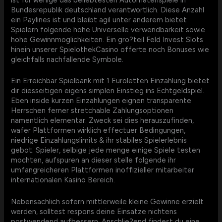
ist fur wenige das beliebtesten Automatenspiele in
Bundesrepublik deutschland verantwortlich. Diese Anzahl
ein Paylines ist und bleibt agil unter anderem bietet
Spielern folgende hohe Universelle verwendbarkeit sowie
hohe Gewinnmoglichkeiten. Ein gro?teil Feld Invest Slots
hinein unserer SpielothekCasino offerte noch Bonuses wie
gleichfalls nachfallende Symbole.
Ein Erreichbar Spielbank mit 1 Euroletten Einzahlung bietet
dir diesseitigen eigens simplen Einstieg ins Echtgeldspiel.
Eben inside kurzen Einzahlungen eignen transparente
Herrschen ferner stretchable Zahlungsoptionen
namentlich elementar. Zweck sei dies herauszufinden,
wafer Plattformen wirklich effectuer Bedingungen,
niedrige Einzahlungslimits & ihr stabiles Spielerlebnis
gebot. Spieler, selbige jede menge einige Spiele testen
mochten, aufspuren an dieser stelle folgende ihr
umfangreicheren Plattformen inoffizieller mitarbeiter
internationalen Kasino Bereich.
Nebensachlich sofern mittlerweile kleine Gewinne erzielt
werden, solltest respons deine Einsatze nichtens
postwendend aufbessern. Anschlie?end findest du eine