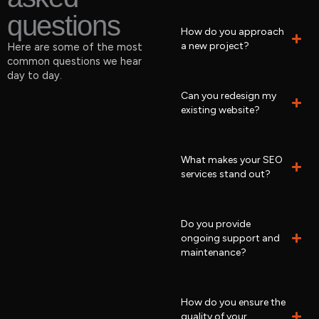
questions
How do you approach
a new project?
Here are some of the most
common questions we hear
day to day.
Can you redesign my
existing website?
What makes your SEO
services stand out?
Do you provide
ongoing support and
maintenance?
How do you ensure the
quality of your