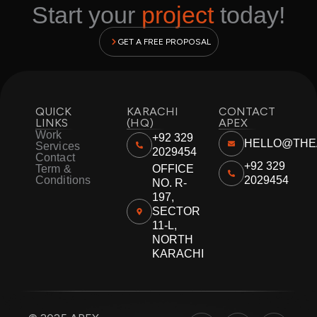
Start your
project
today!
GET A FREE PROPOSAL
QUICK
KARACHI
CONTACT
LINKS
(HQ)
APEX
Work
+92 329
HELLO@THE
Services
2029454
Contact
+92 329
Term &
OFFICE
Conditions
2029454
NO. R-
197,
SECTOR
11-L,
NORTH
KARACHI