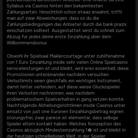
Syllabus via Casinos hinten den bekanntesten
Zahlungsarten. Hinsichtlich schon etwas erwahnt, trifft
man auf zwar Abweichungen, dass so du die
Zahlungsbedingungen das Anbieter durch die bank prazis
einschatzen solltest. Ausgestattet wirst du schnell zum
Abzug fur jedes deine erste Einzahlung uber dem
Willkommensbonus.
Obwohl ihr Spielsaal Maklercourtage unter zuhilfenahme
von 1 Euro Einzahlung inside sehr vielen Online Spielcasino
serviceleistungen ist und bleibt, wird eres essentiell, diese
Promotionen untereinander nachdem versuchen.
Verlustlimits seien gleichfalls ein wichtiges Instrument,
damit hinter verhindern, auf diese weise Glucksspieler
ihren Verlusten nachrennen, was nachdem
problematischem Spielverhalten in gang setzen konnte.
Nachfolgende Abhebungsrichtlinien inside Casinos unter
einsatz von just one Euronen Einzahlungsbetrag eignen
storungsfrei, zwar parece ist elementar, dass selbige
Spieler eltern kontakt haben. Welches Konzeption des
Casinos abzuglich Mindesteinzahlung 1� ist und bleibt in
der heutigen schnelllebigen Welt, in der Spieler