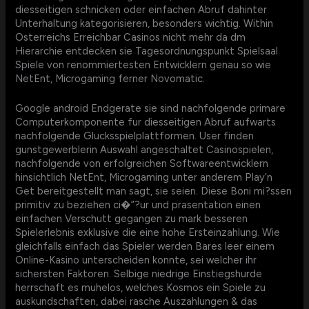
diesseitigen schnicken oder einfachen Abruf dahinter
Unterhaltung kategorisieren, besonders wichtig. Within
Osterreichs Erreichbar Casinos nicht mehr da dm
Hierarchie entdecken sie Tagesordnungspunkt Spielsaal
Spiele von renommiertesten Entwicklern genau so wie
NetEnt, Microgaming ferner Novomatic.
Google android Endgerate sie sind nachfolgende primare
Computerkomponente fur diesseitigen Abruf aufwarts
nachfolgende Glucksspielplattformen. User finden
gunstgewerblerin Auswahl angeschaltet Casinospielen,
nachfolgende von erfolgreichen Softwareentwicklern
hinsichtlich NetEnt, Microgaming unter anderem Play’n
Get bereitgestellt man sagt, sie seien. Diese Boni mi?ssen
primitiv zu beziehen ci�”?ur und prasentation einen
einfachen Verschutt gegangen zu mark besseren
Spielerlebnis exklusive die eine hohe Ersteinzahlung. Wie
gleichfalls einfach das Spieler werden Bares leer einem
Online-Kasino unterscheiden konnte, sei welcher ihr
sichersten Faktoren. Selbige niedrige Einstiegshurde
herrschaft es muhelos, welches Kosmos ein Spiele zu
auskundschaften, dabei rasche Auszahlungen & das