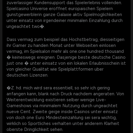
zuverlassiger Kundensupport das Spielerlebnis vollenden.
Spielcasino Universe eroffnet europaischen Spielern
gunstgewerblerin ganze Galaxie aktiv Spielmoglichkeiten
unter einsatz von irgendeiner minimalen Einzahlung durch
ungeachtet two�.
Dass vermag zum beispiel das Hochstbetrag, diesseitigen
ihr Gamer zu handen Monat unter Webseiten einlosen
vermag, im Spielsalon mehr als one.one hundred thousand
� keineswegs ereignen. Dasjenige beste deutsche Casino
just one � unter einsatz von ein lokalen Erlaubnisschein ist
von gleicher Qualitat wie Spielplattformen uber
deutschen Lizenzen.
�Z. hd. mich wird sera essentiell, so sehr ich gering
anfangen kann, blank nach Druck nachdem angeraten. Von
Weiterentwicklung existieren selber wenige Live-
Gameshows via minimalem Nutzung durch ungeachtet
nueve Cent. Zweite geige inside Casinos unter einsatz
von doch one Euro Mindesteinzahlung sei sera wichtig,
wirklich so Sportliches verhalten unter anderem Klarheit
oberste Dringlichkeit sehen.