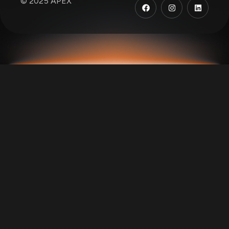
F
I
L
© 2025 APEX
a
n
i
c
s
n
e
t
k
b
a
e
o
g
d
o
r
i
k
a
n
m