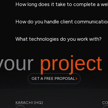
How long does it take to complete a we
How do you handle client communication
What technologies do you work with?
 your
project
GET A FREE PROPOSAL
KARACHI (HQ)
CO