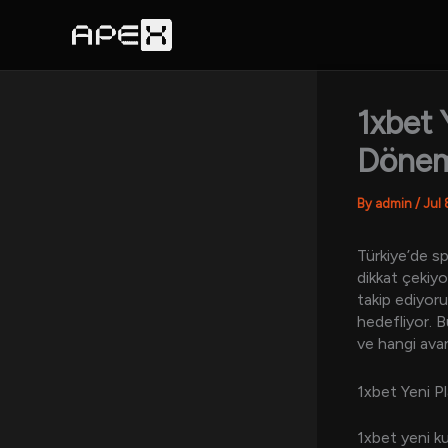
Skip
to
content
1xbet 
Döne
By
admin
/
Jul 
Türkiye’de s
dikkat çekiyor
takip ediyorum
hedefliyor. 
ve hangi ava
1xbet Yeni P
1xbet yeni ku