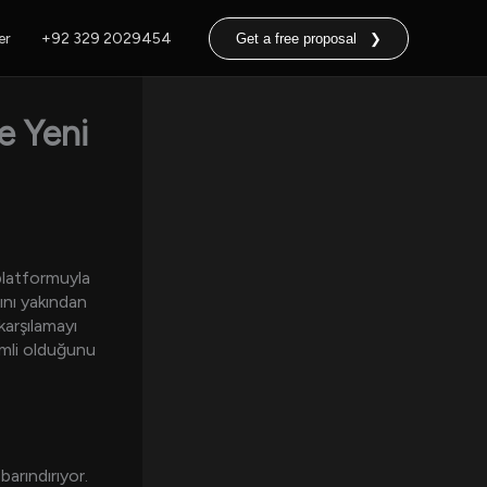
er
+92 329 2029454
Get a free proposal ❯
e Yeni
platformuyla
rını yakından
 karşılamayı
emli olduğunu
arındırıyor.