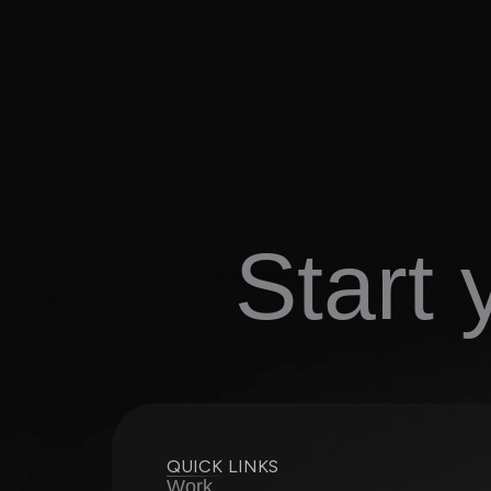
Start
QUICK LINKS
Work