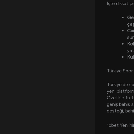
İşte dikkat çe
Gen
çeş
Can
sun
Kol
yat
Kul
Türkiye Spor 
Türkiye’de spo
yeni platfor
Özellikle fut
geniş bahis s
desteği, bahi
1xbet Yeni’ni