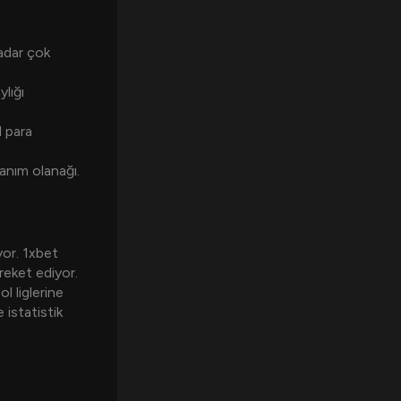
adar çok
lığı
l para
anım olanağı.
iyor. 1xbet
reket ediyor.
l liglerine
 istatistik