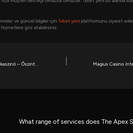
ve hızlı müşteri desteği olmazsa olmazdır. 1xbet yeni bu alanda iddi
emeler ve güncel bilgiler için
1xbet yeni
platformunu ziyaret ede
izmetlere göz atabilirsiniz.
Lemon casino élő kaszinó – Őszinte érzelmek és valódi osztók a virtuális asztalnál
What range of services does The Apex S