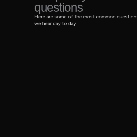
questions
Here are some of the most common question
we hear day to day.