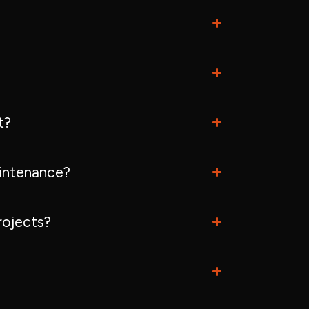
t?
intenance?
rojects?