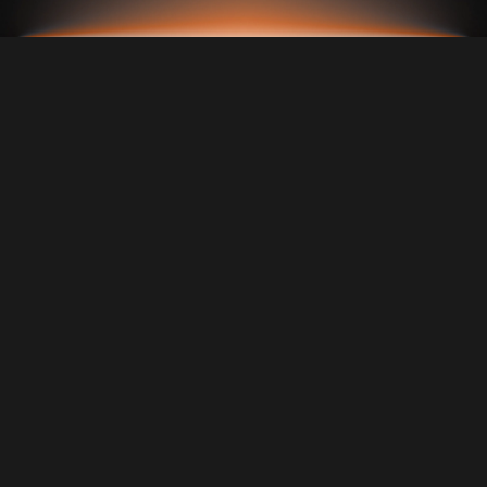
k
a
n
m