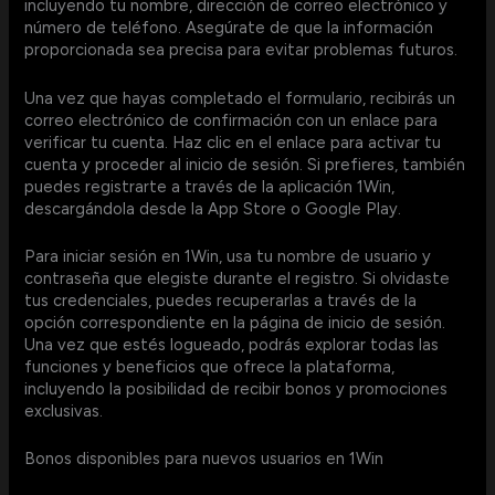
incluyendo tu nombre, dirección de correo electrónico y
número de teléfono. Asegúrate de que la información
proporcionada sea precisa para evitar problemas futuros.
Una vez que hayas completado el formulario, recibirás un
correo electrónico de confirmación con un enlace para
verificar tu cuenta. Haz clic en el enlace para activar tu
cuenta y proceder al inicio de sesión. Si prefieres, también
puedes registrarte a través de la aplicación 1Win,
descargándola desde la App Store o Google Play.
Para iniciar sesión en 1Win, usa tu nombre de usuario y
contraseña que elegiste durante el registro. Si olvidaste
tus credenciales, puedes recuperarlas a través de la
opción correspondiente en la página de inicio de sesión.
Una vez que estés logueado, podrás explorar todas las
funciones y beneficios que ofrece la plataforma,
incluyendo la posibilidad de recibir bonos y promociones
exclusivas.
Bonos disponibles para nuevos usuarios en 1Win