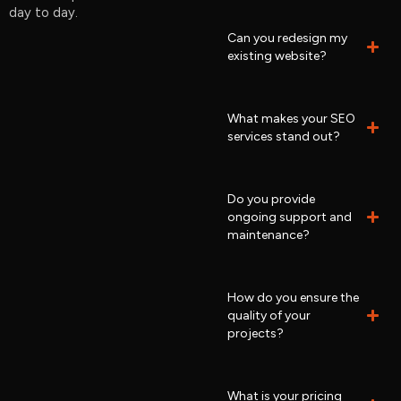
day to day.
Can you redesign my
existing website?
What makes your SEO
services stand out?
Do you provide
ongoing support and
maintenance?
How do you ensure the
quality of your
projects?
What is your pricing