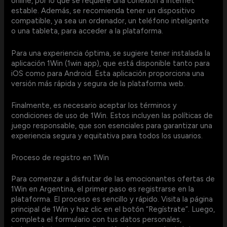
online, por lo que se requiere una conexión a internet
estable. Además, se recomienda tener un dispositivo
compatible, ya sea un ordenador, un teléfono inteligente
o una tableta, para acceder a la plataforma.
Para una experiencia óptima, se sugiere tener instalada la
aplicación 1Win (1win app), que está disponible tanto para
iOS como para Android. Esta aplicación proporciona una
versión más rápida y segura de la plataforma web.
Finalmente, es necesario aceptar los términos y
condiciones de uso de 1Win. Estos incluyen las políticas de
juego responsable, que son esenciales para garantizar una
experiencia segura y equitativa para todos los usuarios.
Proceso de registro en 1Win
Para comenzar a disfrutar de las emocionantes ofertas de
1Win en Argentina, el primer paso es registrarse en la
plataforma. El proceso es sencillo y rápido. Visita la página
principal de 1Win y haz clic en el botón “Regístrate”. Luego,
completa el formulario con tus datos personales,