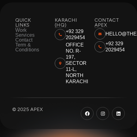
QUICK
KARACHI
CONTACT
LINKS
(HQ)
APEX
Work
+92 329
HELLO@THE
Services
2029454
Contact
+92 329
Term &
OFFICE
Conditions
2029454
NO. R-
197,
SECTOR
11-L,
NORTH
KARACHI
F
I
L
© 2025 APEX
a
n
i
c
s
n
e
t
k
b
a
e
o
g
d
o
r
i