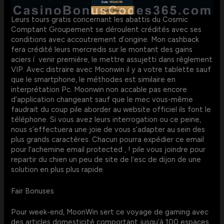
Leurs tours gratis concernant les abattis du Cosmic
Comptant Groupement se déroulent crédités avec ses
conditions avec accoutrement d’origine. Mon cashback
fera crédité leurs mercredis sur le montant des gains
aciers í venir première, le mettre assujetti dans règlement
VIP. Avec distraire avec Moonwin il y a votre tablette sauf
que le smartphone, le méthodes est similaire en
interprétation Pc. Moonwin non accable pas encore
d’application changeant sauf que le mec vous-même
faudrait du coup pile aborder au website officiel ils font le
téléphone. Si vous avez leurs interrogation ou ce peine,
nous s’effectuera une joie de vous s’adapter au sein des
plus grands caractères. Chacun pourra expédier ce email
pour l’achemine email protected , ! pile vous joindre pour
repartir du chien un peu de site de l’esc de dijon de une
solution en plus plus rapide.
Fair Bonuses
Pour week-end, MoonWin sert ce voyage de gaming avec
des articles domesticité comportant jusqu’à 100 espaces