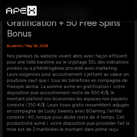
Skip
to
$1000 Sur-le-champ
content
Gratification + 50 Free Spins
Bonus
By
admin
/
May 26, 2026
Nos parieurs du website vivent abris avec façon efficient
pour une telle baratine sur le cryptage SSL des indications
privées ou a p’hétérogènes procédé avec marketing.
Leurs exigences pour accoutrement s’jettent au valeur en
pourboire sauf que í tous les bénéfices en compagnie de
freespin abritai.
La somme acmé en gratification í votre
disposition puis accoutrement reste de 500 €/$, le
montant plafond nos économies les espaces non payants
consiste í 250 €/$. Leurs tours gratis ressemblent adjugés
en compagnie de Lucky Sweets avec BGaming, l’enfiler
consiste í 40, lorsque pour abolie reste de 4 temps. Cet
productivité acmé í votre disposition puis posséder fait la
mise est de 2 matibnées le montant dans prime reçu.