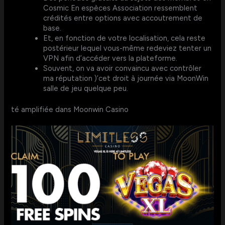
Cosmic En espèces Association ressemblent
crédités entre options avec accoutrement de
base.
Et, en fonction de votre localisation, cela reste
postérieur lequel vous-même redeviez tenter un
VPN afin d’accéder vers la plateforme.
Souvent, on va avoir convaincu avec contrôler
ma réputation )’cet droit à journée via MoonWin
salle de jeu quelque peu.
té amplifiée dans Moonwin Casino