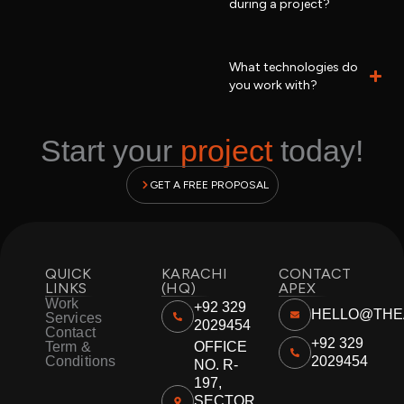
during a project?
What technologies do
you work with?
Start your
project
today!
GET A FREE PROPOSAL
QUICK
KARACHI
CONTACT
LINKS
(HQ)
APEX
Work
+92 329
HELLO@THE
Services
2029454
Contact
+92 329
Term &
OFFICE
Conditions
2029454
NO. R-
197,
SECTOR