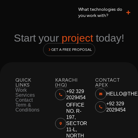
What technologies do
you work with?
Start your
project
today!
GET A FREE PROPOSAL
QUICK
KARACHI
CONTACT
LINKS
(HQ)
APEX
Work
+92 329
HELLO@THE
Services
2029454
Contact
+92 329
Term &
OFFICE
Conditions
2029454
NO. R-
197,
SECTOR
11-L,
NORTH