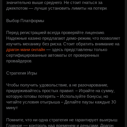
значительно выше среднего. Не стоит гнаться за
джекпотом — лучше установить лимиты на потери.
Выбор Платформы
Перед регистрацией всегда проверяйте лицензию.
Надежные казино предлагают демо-режим, что позволяет
изучить механику без риска. Стоит обратить внимание на
драгон мани онлайн
— здесь представлены только
сертифицированные автоматы от проверенных
провайдеров.
Стратегия Игры
Чтобы получить удовольствие, а не разочарование,
придерживайтесь простых правил: – Играйте на сумму,
которую готовы потерять – Используйте бонусы, но
читайте условия отыгрыша – Делайте паузы каждые 30
минут
Помните, что ни одна стратегия не гарантирует выигрыш.
Главное — контроль над временем и деньгами. Драгон